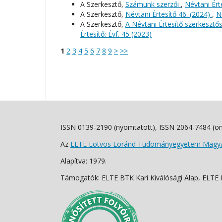
A Szerkesztő,
Számunk szerzői
,
Névtani Érte
A Szerkesztő,
Névtani Értesítő 46. (2024)
,
N
A Szerkesztő,
A Névtani Értesítő szerkeszt
Értesítő: Évf. 45 (2023)
1
2
3
4
5
6
7
8
9
>
>>
ISSN 0139-2190 (nyomtatott), ISSN 2064-7484 (on
Az
ELTE Eötvös Loránd Tudományegyetem Magyar
Alapítva: 1979.
Támogatók: ELTE BTK Kari Kiválósági Alap, ELTE Fo