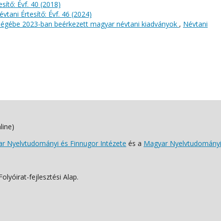
sítő: Évf. 40 (2018)
évtani Értesítő: Évf. 46 (2024)
őségébe 2023-ban beérkezett magyar névtani kiadványok
,
Névtani
line)
 Nyelvtudományi és Finnugor Intézete
és a
Magyar Nyelvtudományi
lyóirat-fejlesztési Alap.