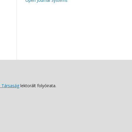
Open Journal Systems
 Társaság
lektorált folyóirata.