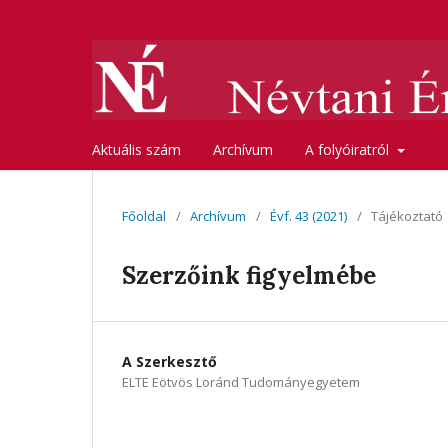
Aktuális szám
Archívum
A folyóiratról
Főoldal
/
Archívum
/
Évf. 43 (2021)
/
Tájékoztató
Szerzőink figyelmébe
A Szerkesztő
ELTE Eötvös Loránd Tudományegyetem