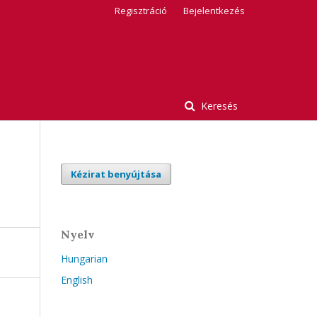
Regisztráció
Bejelentkezés
Keresés
Kézirat benyújtása
Nyelv
Hungarian
English