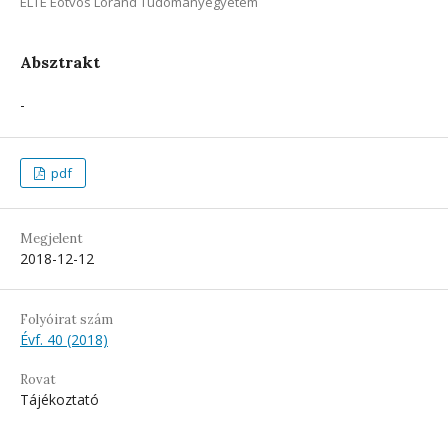
ELTE Eötvös Loránd Tudományegyetem
Absztrakt
-
pdf
Megjelent
2018-12-12
Folyóirat szám
Évf. 40 (2018)
Rovat
Tájékoztató