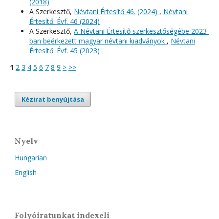
(2018)
A Szerkesztő,
Névtani Értesítő 46. (2024)
,
Névtani
Értesítő: Évf. 46 (2024)
A Szerkesztő,
A Névtani Értesítő szerkesztőségébe 2023-
ban beérkezett magyar névtani kiadványok
,
Névtani
Értesítő: Évf. 45 (2023)
1
2
3
4
5
6
7
8
9
>
>>
Kézirat benyújtása
Nyelv
Hungarian
English
Folyóiratunkat indexeli