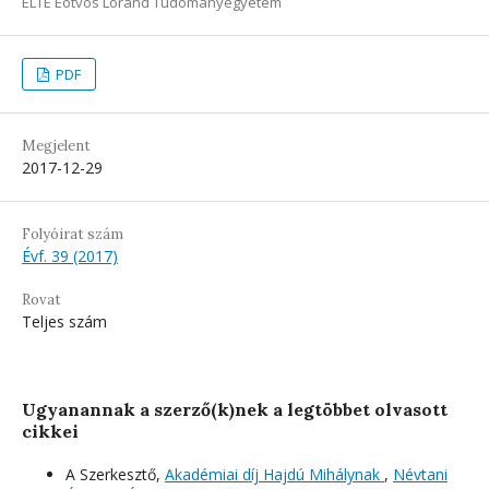
ELTE Eötvös Loránd Tudományegyetem
PDF
Megjelent
2017-12-29
Folyóirat szám
Évf. 39 (2017)
Rovat
Teljes szám
Ugyanannak a szerző(k)nek a legtöbbet olvasott
cikkei
A Szerkesztő,
Akadémiai díj Hajdú Mihálynak
,
Névtani