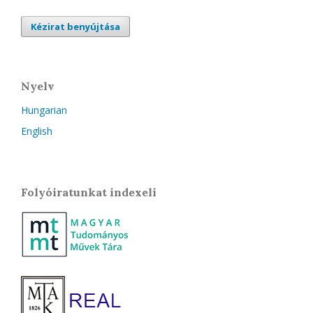
Kézirat benyújtása
Nyelv
Hungarian
English
Folyóiratunkat indexeli