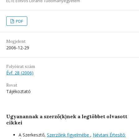
ELTE Eötvös Loránd Tudományegyetem
PDF
Megjelent
2006-12-29
Folyóirat szám
Évf. 28 (2006)
Rovat
Tájékoztató
Ugyanannak a szerző(k)nek a legtöbbet olvasott
cikkei
A Szerkesztő,
Szerzőink figyelmébe
,
Névtani Értesítő: