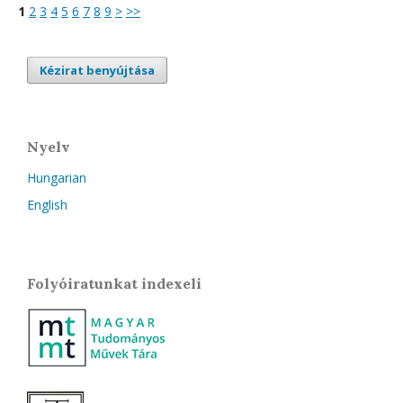
1
2
3
4
5
6
7
8
9
>
>>
Kézirat benyújtása
Nyelv
Hungarian
English
Folyóiratunkat indexeli