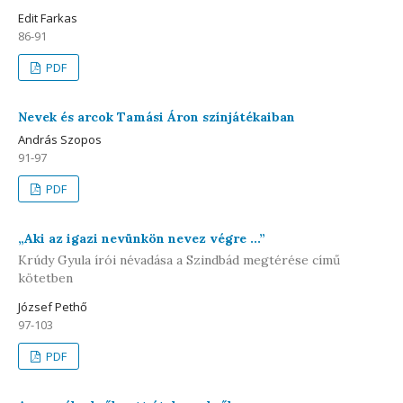
Edit Farkas
86-91
PDF
Nevek és arcok Tamási Áron színjátékaiban
András Szopos
91-97
PDF
„Aki az igazi nevünkön nevez végre ...”
Krúdy Gyula írói névadása a Szindbád megtérése című
kötetben
József Pethő
97-103
PDF