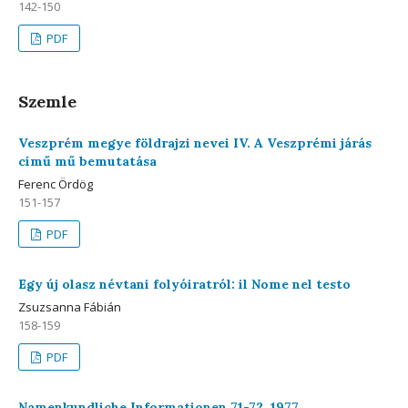
142-150
PDF
Szemle
Veszprém megye földrajzi nevei IV. A Veszprémi járás
című mű bemutatása
Ferenc Ördög
151-157
PDF
Egy új olasz névtani folyóiratról: il Nome nel testo
Zsuzsanna Fábián
158-159
PDF
Namenkundliche Informationen 71-72. 1977.