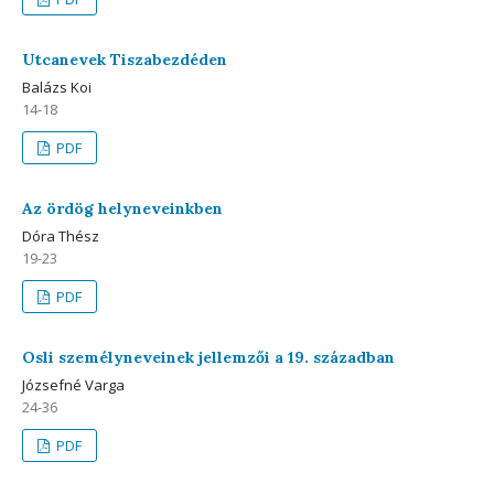
Utcanevek Tiszabezdéden
Balázs Koi
14-18
PDF
Az ördög helyneveinkben
Dóra Thész
19-23
PDF
Osli személyneveinek jellemzői a 19. században
Józsefné Varga
24-36
PDF