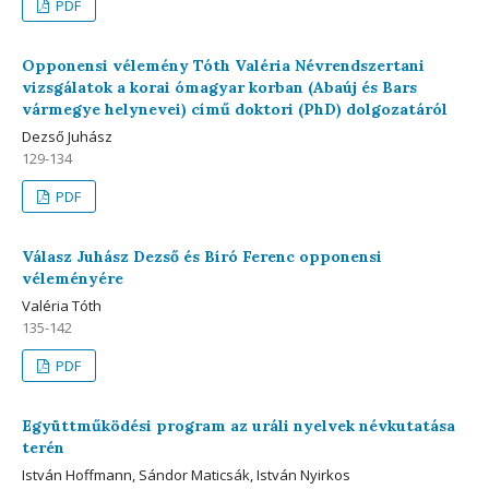
PDF
Opponensi vélemény Tóth Valéria Névrendszertani
vizsgálatok a korai ómagyar korban (Abaúj és Bars
vármegye helynevei) című doktori (PhD) dolgozatáról
Dezső Juhász
129-134
PDF
Válasz Juhász Dezső és Bíró Ferenc opponensi
véleményére
Valéria Tóth
135-142
PDF
Együttműködési program az uráli nyelvek névkutatása
terén
István Hoffmann, Sándor Maticsák, István Nyirkos