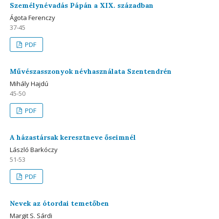
Személynévadás Pápán a XIX. században
Ágota Ferenczy
37-45
PDF
Művészasszonyok névhasználata Szentendrén
Mihály Hajdú
45-50
PDF
A házastársak keresztneve őseimnél
László Barkóczy
51-53
PDF
Nevek az ótordai temetőben
Margit S. Sárdi