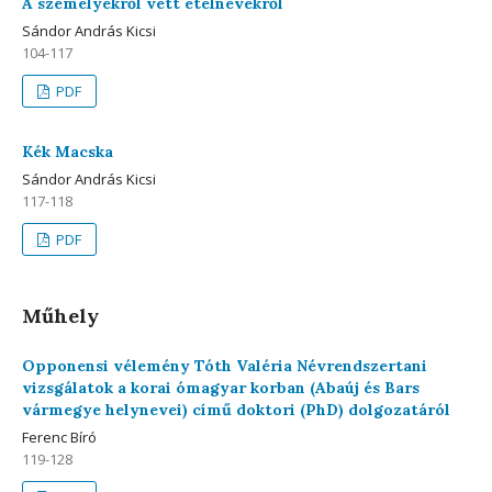
A személyekről vett ételnevekről
Sándor András Kicsi
104-117
PDF
Kék Macska
Sándor András Kicsi
117-118
PDF
Műhely
Opponensi vélemény Tóth Valéria Névrendszertani
vizsgálatok a korai ómagyar korban (Abaúj és Bars
vármegye helynevei) című doktori (PhD) dolgozatáról
Ferenc Bíró
119-128