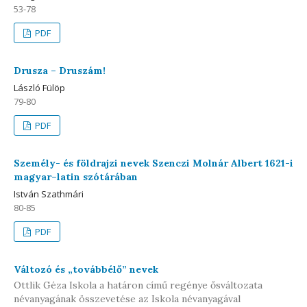
53-78
PDF
Drusza – Druszám!
László Fülöp
79-80
PDF
Személy- és földrajzi nevek Szenczi Molnár Albert 1621-i
magyar–latin szótárában
István Szathmári
80-85
PDF
Változó és „továbbélő” nevek
Ottlik Géza Iskola a határon című regénye ősváltozata
névanyagának összevetése az Iskola névanyagával