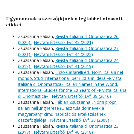
Ugyanannak a szerző(k)nek a legtöbbet olvasott
cikkei
Zsuzsanna Fábián,
Rivista Italiana di Onomastica 26.
(2020)
,
Névtani Értesítő: Évf. 43 (2021)
Zsuzsanna Fábián,
Rivista Italiana di Onomastica 27.
(2021)
,
Névtani Értesítő: Évf. 44 (2022)
Zsuzsanna Fábián,
Rivista Italiana di Onomastica 24.
(2018)
,
Névtani Értesítő: Évf. 41 (2019)
Zsuzsanna Fábián,
Enzo Caffarelli ed.: Nomi italiani nel
mondo. Studi internazionali per i 20 anni della »Rivista
Italiana di Onomastica«. Italian Names in the World.
International Studies for the 20 Years of »Rivista Italiana
di Onomastica«
,
Névtani Értesítő: Évf. 38 (2016)
Zsuzsanna Fábián,
Fábian Zsuzsanna „Nomi propri
italiani nell’ungherese (Olasz tulajdonnevek a
magyarban)” című habilitációs értekezésének
összefoglalója
,
Névtani Értesítő: Évf. 30 (2008)
Zsuzsanna Fábián,
Rivista Italiana di Onomastica 23.
(2017)
,
Névtani Értesítő: Évf. 40 (2018)