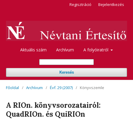
Regisztráció
Bejelentkezés
Aktuális szám
Archívum
A folyóiratról
Keresés
Főoldal
/
Archívum
/
Évf. 29 (2007)
/
Könyvszemle
A RIOn. könyvsorozatairól:
QuadRIOn. és QuiRIOn