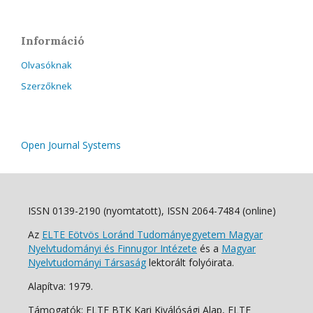
Információ
Olvasóknak
Szerzőknek
Open Journal Systems
ISSN 0139-2190 (nyomtatott), ISSN 2064-7484 (online)
Az
ELTE Eötvös Loránd Tudományegyetem Magyar
Nyelvtudományi és Finnugor Intézete
és a
Magyar
Nyelvtudományi Társaság
lektorált folyóirata.
Alapítva: 1979.
Támogatók: ELTE BTK Kari Kiválósági Alap, ELTE