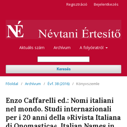
Regisztráció
Bejelentkezés
Aktuális szám
Archívum
A folyóiratról
Keresés
Főoldal
/
Archívum
/
Évf. 38 (2016)
/
Könyvszemle
Enzo Caffarelli ed.: Nomi italiani
nel mondo. Studi internazionali
per i 20 anni della »Rivista Italiana
di Onomastica«. Italian Names in