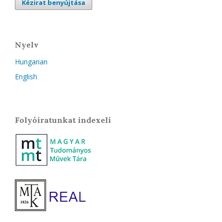
Kézirat benyújtása
Nyelv
Hungarian
English
Folyóiratunkat indexeli