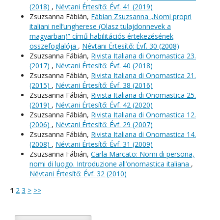
(2018)
,
Névtani Értesítő: Évf. 41 (2019)
Zsuzsanna Fábián,
Fábian Zsuzsanna „Nomi propri
italiani nell’ungherese (Olasz tulajdonnevek a
magyarban)” című habilitációs értekezésének
összefoglalója
,
Névtani Értesítő: Évf. 30 (2008)
Zsuzsanna Fábián,
Rivista Italiana di Onomastica 23.
(2017)
,
Névtani Értesítő: Évf. 40 (2018)
Zsuzsanna Fábián,
Rivista Italiana di Onomastica 21.
(2015)
,
Névtani Értesítő: Évf. 38 (2016)
Zsuzsanna Fábián,
Rivista Italiana di Onomastica 25.
(2019)
,
Névtani Értesítő: Évf. 42 (2020)
Zsuzsanna Fábián,
Rivista Italiana di Onomastica 12.
(2006)
,
Névtani Értesítő: Évf. 29 (2007)
Zsuzsanna Fábián,
Rivista Italiana di Onomastica 14.
(2008)
,
Névtani Értesítő: Évf. 31 (2009)
Zsuzsanna Fábián,
Carla Marcato: Nomi di persona,
nomi di luogo. Introduzione all’onomastica italiana
,
Névtani Értesítő: Évf. 32 (2010)
1
2
3
>
>>