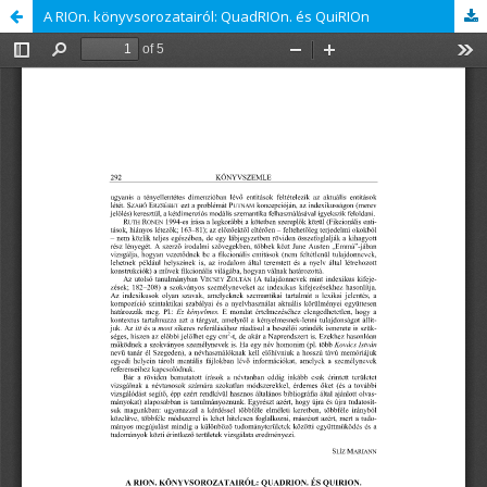
A RIOn. könyvsorozatairól: QuadRIOn. és QuiRIOn