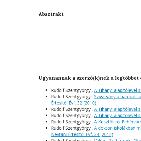
Absztrakt
-
Ugyanannak a szerző(k)nek a legtöbbet 
Rudolf Szentgyörgyi,
A Tihanyi alapítólevél 
Rudolf Szentgyörgyi,
Szivárvány a harmatcs
Értesítő: Évf. 32 (2010)
Rudolf Szentgyörgyi,
A Tihanyi alapítólevél 
Rudolf Szentgyörgyi,
A Tihanyi alapítólevél 
Rudolf Szentgyörgyi,
A Kesztölcről Fehérvá
Rudolf Szentgyörgyi,
A doktori iskolákban m
Névtani Értesítő: Évf. 34 (2012)
Rudolf Szentgyörgyi,
Valéria Tóth szerk.: O