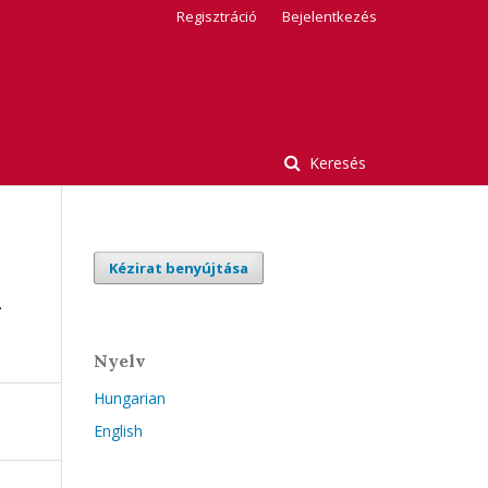
Regisztráció
Bejelentkezés
Keresés
Kézirat benyújtása
l
Nyelv
Hungarian
English