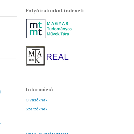
Folyóiratunkat indexeli
Információ
i
Olvasóknak
Szerzőknek
f
,