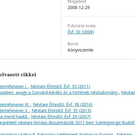
Megjelent
2008-12-29
Folyóirat szám
Évf. 30 (2008)
Rovat
Könyvszemle
olvasott cikkei
személynevei I.
,
Névtani Értesítő: Évf. 33 (2011)
eppben, avagy a Szovárd-kérdés és a történeti névtudomány
,
Névtan
személynevei III.
,
Névtani Értesítő: Évf. 38 (2016)
személynevei II.
,
Névtani Értesítő: Évf. 35 (2013)
rra menő hadút
,
Névtani Értesítő: Évf. 29 (2007)
egvédett névtani témájú disszertációk 2011-ben: Szentgyörgyi Rudol
nomastica Uralica 8. Patrociny Settlement Names in Europe
,
Névtani