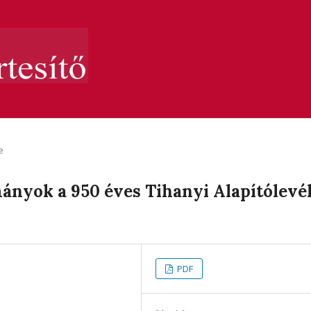
e
mányok a 950 éves Tihanyi Alapítólevé
PDF