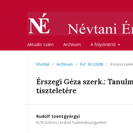
Aktuális szám
Archívum
A folyóiratról
Főoldal
/
Archívum
/
Évf. 30 (2008)
/
Könyvszeml
Érszegi Géza szerk.: Tanul
tiszteletére
Rudolf Szentgyörgyi
ELTE Eötvös Loránd Tudományegyetem