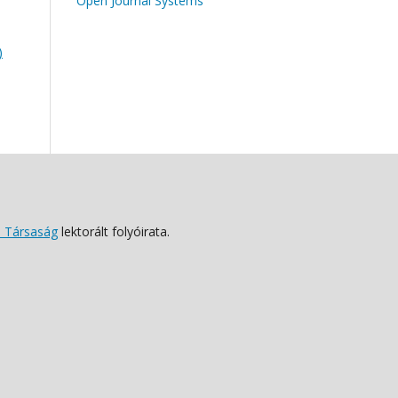
Open Journal Systems
)
 Társaság
lektorált folyóirata.