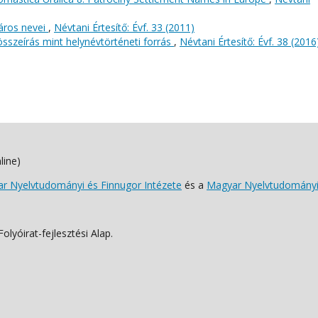
város nevei
,
Névtani Értesítő: Évf. 33 (2011)
összeírás mint helynévtörténeti forrás
,
Névtani Értesítő: Évf. 38 (2016
line)
 Nyelvtudományi és Finnugor Intézete
és a
Magyar Nyelvtudományi
lyóirat-fejlesztési Alap.