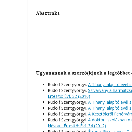
Absztrakt
-
Ugyanannak a szerző(k)nek a legtöbbet 
Rudolf Szentgyörgyi,
A Tihanyi alapítólevél 
Rudolf Szentgyörgyi,
Szivárvány a harmatcs
Értesítő: Évf. 32 (2010)
Rudolf Szentgyörgyi,
A Tihanyi alapítólevél 
Rudolf Szentgyörgyi,
A Tihanyi alapítólevél 
Rudolf Szentgyörgyi,
A Kesztölcről Fehérvá
Rudolf Szentgyörgyi,
A doktori iskolákban m
Névtani Értesítő: Évf. 34 (2012)
Rudolf Szentgyörgyi,
Érszegi Géza szerk.: T