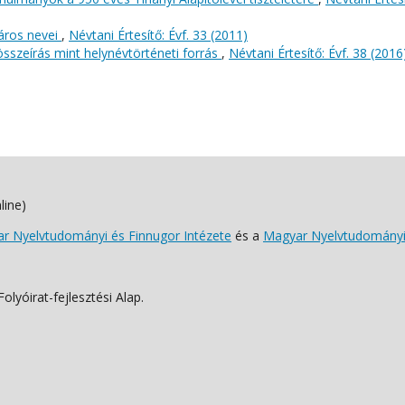
város nevei
,
Névtani Értesítő: Évf. 33 (2011)
összeírás mint helynévtörténeti forrás
,
Névtani Értesítő: Évf. 38 (2016
line)
 Nyelvtudományi és Finnugor Intézete
és a
Magyar Nyelvtudományi
lyóirat-fejlesztési Alap.