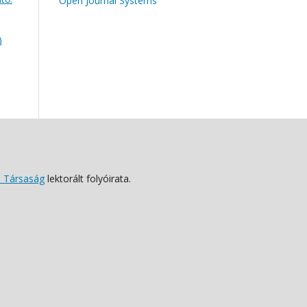
Open Journal Systems
)
 Társaság
lektorált folyóirata.