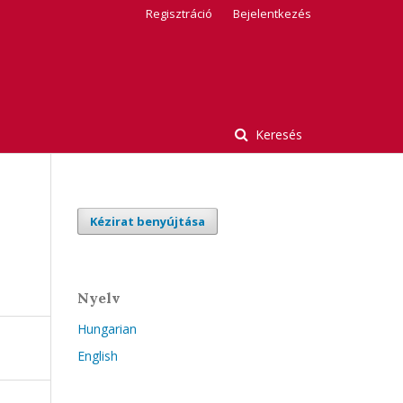
Regisztráció
Bejelentkezés
Keresés
Kézirat benyújtása
Nyelv
Hungarian
English