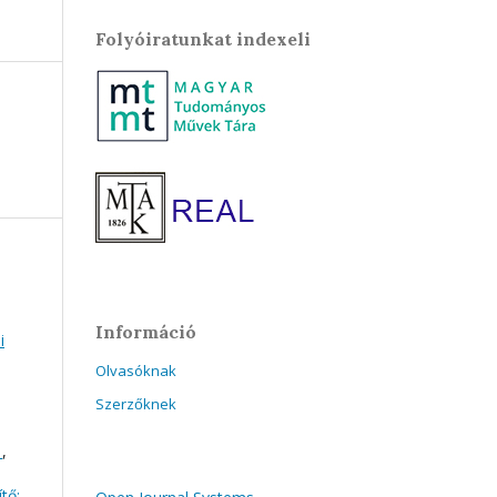
Folyóiratunkat indexeli
Információ
i
Olvasóknak
Szerzőknek
f
,
tő: