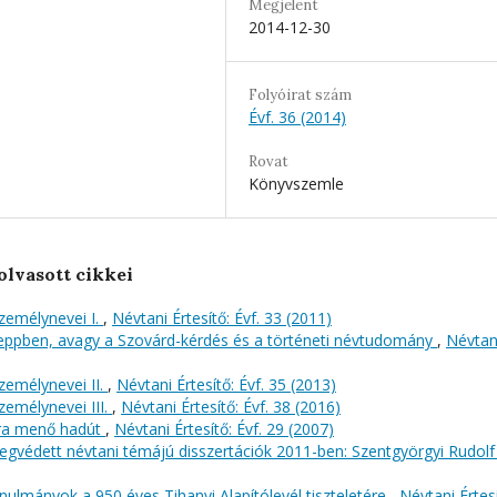
Megjelent
2014-12-30
Folyóirat szám
Évf. 36 (2014)
Rovat
Könyvszemle
olvasott cikkei
személynevei I.
,
Névtani Értesítő: Évf. 33 (2011)
eppben, avagy a Szovárd-kérdés és a történeti névtudomány
,
Névtan
személynevei II.
,
Névtani Értesítő: Évf. 35 (2013)
személynevei III.
,
Névtani Értesítő: Évf. 38 (2016)
rra menő hadút
,
Névtani Értesítő: Évf. 29 (2007)
egvédett névtani témájú disszertációk 2011-ben: Szentgyörgyi Rudol
anulmányok a 950 éves Tihanyi Alapítólevél tiszteletére
,
Névtani Értesí