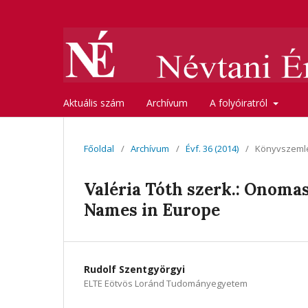
Aktuális szám
Archívum
A folyóiratról
Főoldal
/
Archívum
/
Évf. 36 (2014)
/
Könyvszeml
Valéria Tóth szerk.: Onomas
Names in Europe
Rudolf Szentgyörgyi
ELTE Eötvös Loránd Tudományegyetem