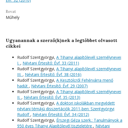
Évf. 32 (2010)
Rovat
Műhely
Ugyanannak a szerző(k)nek a legtöbbet olvasott
cikkei
Rudolf Szentgyörgyi,
A Tihanyi alapítólevél személynevei
I.
,
Névtani Értesítő: Évf. 33 (2011)
Rudolf Szentgyörgyi,
A Tihanyi alapítólevél személynevei
III.
,
Névtani Értesítő: Évf. 38 (2016)
Rudolf Szentgyörgyi,
A Kesztölcről Fehérvárra menő
hadút
,
Névtani Értesítő: Évf. 29 (2007)
Rudolf Szentgyörgyi,
A Tihanyi alapítólevél személynevei
II.
,
Névtani Értesítő: Évf. 35 (2013)
Rudolf Szentgyörgyi,
A doktori iskolákban megvédett
névtani témájú disszertációk 2011-ben: Szentgyörgyi
Rudolf
,
Névtani Értesítő: Évf. 34 (2012)
Rudolf Szentgyörgyi,
Érszegi Géza szerk.: Tanulmányok a
950 éves Tihanyi Alapítólevél tiszteletére
,
Névtani