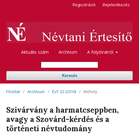
Regisztráció
Bejelentkezés
Aktuális szám
Archívum
A folyóiratról
Keresés
Főoldal
/
Archívum
/
Évf. 32 (2010)
/
Műhely
Szivárvány a harmatcseppben,
avagy a Szovárd-kérdés és a
történeti névtudomány