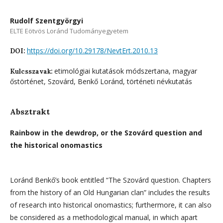
Rudolf Szentgyörgyi
ELTE Eötvös Loránd Tudományegyetem
https://doi.org/10.29178/NevtErt.2010.13
DOI:
etimológiai kutatások módszertana, magyar
Kulcsszavak:
őstörténet, Szovárd, Benkő Loránd, történeti névkutatás
Absztrakt
Rainbow in the dewdrop, or the Szovárd question and
the historical onomastics
Loránd Benkő’s book entitled “The Szovárd question. Chapters
from the history of an Old Hungarian clan” includes the results
of research into historical onomastics; furthermore, it can also
be considered as a methodological manual, in which apart