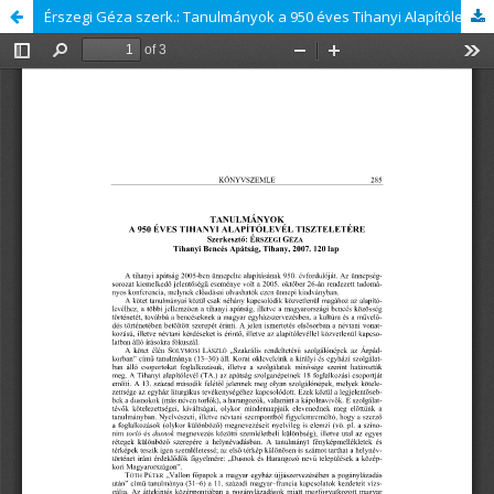
Érszegi Géza szerk.: Tanulmányok a 950 éves Tihanyi Alapítólevél tiszteletére