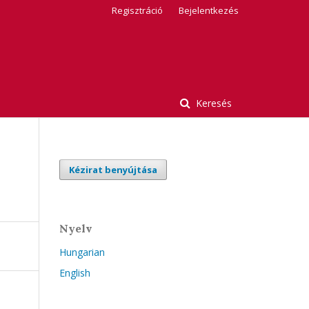
Regisztráció
Bejelentkezés
Keresés
Kézirat benyújtása
Nyelv
Hungarian
English