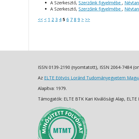
A Szerkesztő,
Szerzőink figyelmébe
,
Névtani
A Szerkesztő,
Szerzőink figyelmébe
,
Névtani
<<
<
1
2
3
4
5
6
7
8
9
>
>>
ISSN 0139-2190 (nyomtatott), ISSN 2064-7484 (on
Az
ELTE Eötvös Loránd Tudományegyetem Magyar
Alapítva: 1979.
Támogatók: ELTE BTK Kari Kiválósági Alap, ELTE Fo