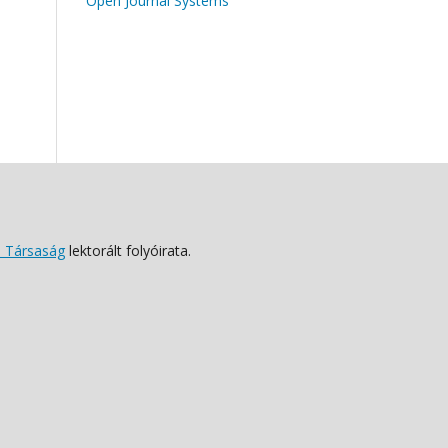
Open Journal Systems
 Társaság
lektorált folyóirata.