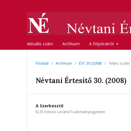
Aktuális szám
Archívum
A folyóiratról
Főoldal
/
Archívum
/
Évf. 30 (2008)
/
Teljes szám
Névtani Értesítő 30. (2008)
A Szerkesztő
ELTE Eötvös Loránd Tudományegyetem