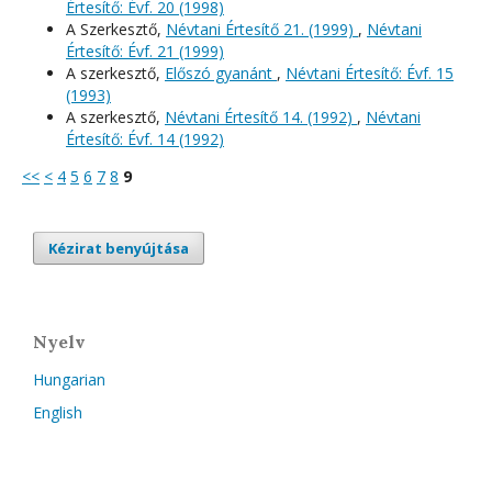
Értesítő: Évf. 20 (1998)
A Szerkesztő,
Névtani Értesítő 21. (1999)
,
Névtani
Értesítő: Évf. 21 (1999)
A szerkesztő,
Előszó gyanánt
,
Névtani Értesítő: Évf. 15
(1993)
A szerkesztő,
Névtani Értesítő 14. (1992)
,
Névtani
Értesítő: Évf. 14 (1992)
<<
<
4
5
6
7
8
9
Kézirat benyújtása
Nyelv
Hungarian
English