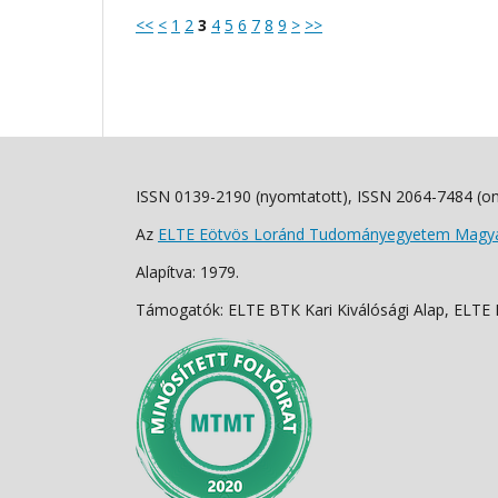
<<
<
1
2
3
4
5
6
7
8
9
>
>>
ISSN 0139-2190 (nyomtatott), ISSN 2064-7484 (on
Az
ELTE Eötvös Loránd Tudományegyetem Magyar
Alapítva: 1979.
Támogatók: ELTE BTK Kari Kiválósági Alap, ELTE Fo