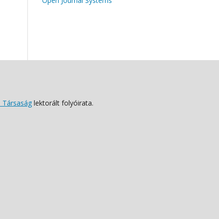
Open Journal Systems
 Társaság
lektorált folyóirata.