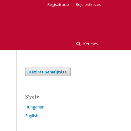
Regisztráció
Bejelentkezés
Keresés
Kézirat benyújtása
Nyelv
Hungarian
English