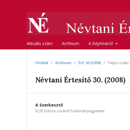
Aktuális szám
Archívum
A folyóiratról
Főoldal
/
Archívum
/
Évf. 30 (2008)
/
Teljes szám
Névtani Értesítő 30. (2008)
A Szerkesztő
ELTE Eötvös Loránd Tudományegyetem