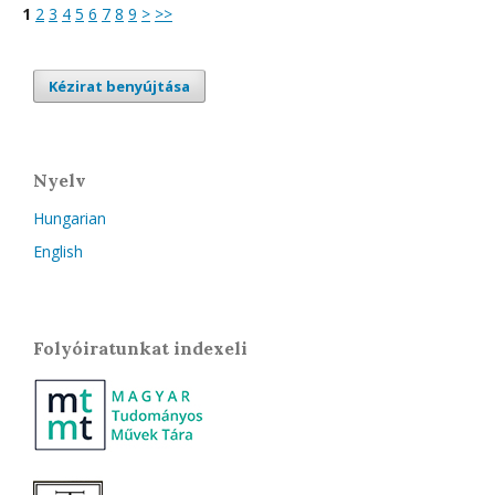
1
2
3
4
5
6
7
8
9
>
>>
Kézirat benyújtása
Nyelv
Hungarian
English
Folyóiratunkat indexeli