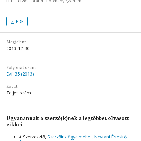
ELTE Eötvös Loránd Tudományegyetem
PDF
Megjelent
2013-12-30
Folyóirat szám
Évf. 35 (2013)
Rovat
Teljes szám
Ugyanannak a szerző(k)nek a legtöbbet olvasott
cikkei
A Szerkesztő,
Szerzőink figyelmébe
,
Névtani Értesítő: