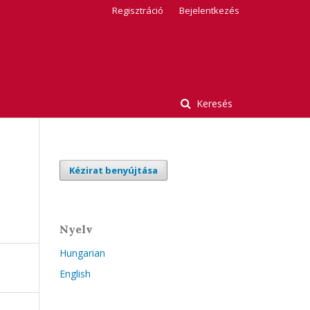
Regisztráció
Bejelentkezés
Keresés
Kézirat benyújtása
Nyelv
Hungarian
English