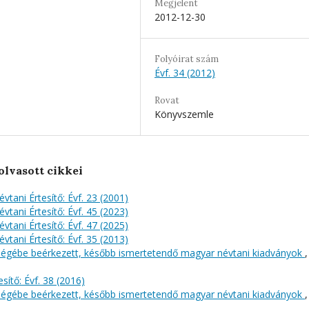
Megjelent
2012-12-30
Folyóirat szám
Évf. 34 (2012)
Rovat
Könyvszemle
olvasott cikkei
évtani Értesítő: Évf. 23 (2001)
évtani Értesítő: Évf. 45 (2023)
évtani Értesítő: Évf. 47 (2025)
évtani Értesítő: Évf. 35 (2013)
őségébe beérkezett, később ismertetendő magyar névtani kiadványok
,
sítő: Évf. 38 (2016)
őségébe beérkezett, később ismertetendő magyar névtani kiadványok
,