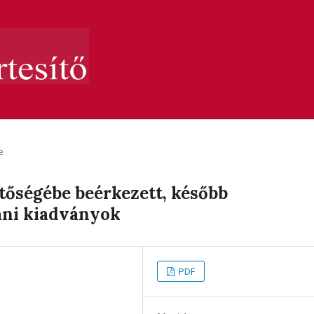
e
tőségébe beérkezett, később
ani kiadványok
PDF