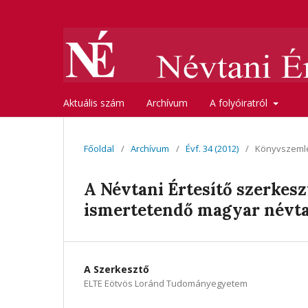
Aktuális szám
Archívum
A folyóiratról
Főoldal
/
Archívum
/
Évf. 34 (2012)
/
Könyvszeml
A Névtani Értesítő szerkesz
ismertetendő magyar névt
A Szerkesztő
ELTE Eötvös Loránd Tudományegyetem