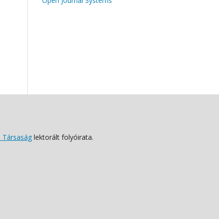
Open Journal Systems
 Társaság
lektorált folyóirata.