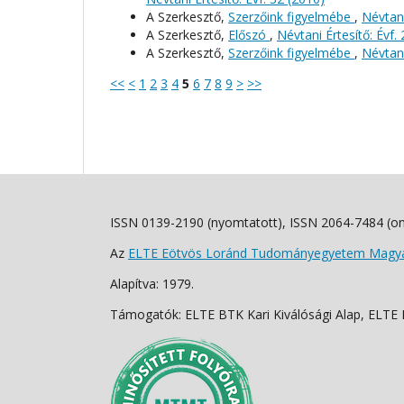
A Szerkesztő,
Szerzőink figyelmébe
,
Névtani
A Szerkesztő,
Előszó
,
Névtani Értesítő: Évf.
A Szerkesztő,
Szerzőink figyelmébe
,
Névtani
<<
<
1
2
3
4
5
6
7
8
9
>
>>
ISSN 0139-2190 (nyomtatott), ISSN 2064-7484 (on
Az
ELTE Eötvös Loránd Tudományegyetem Magyar
Alapítva: 1979.
Támogatók: ELTE BTK Kari Kiválósági Alap, ELTE Fo