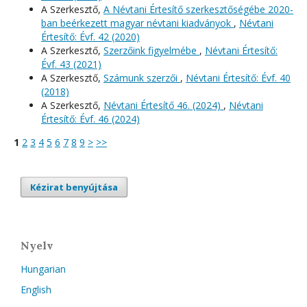
A Szerkesztő,
A Névtani Értesítő szerkesztőségébe 2020-
ban beérkezett magyar névtani kiadványok
,
Névtani
Értesítő: Évf. 42 (2020)
A Szerkesztő,
Szerzőink figyelmébe
,
Névtani Értesítő:
Évf. 43 (2021)
A Szerkesztő,
Számunk szerzői
,
Névtani Értesítő: Évf. 40
(2018)
A Szerkesztő,
Névtani Értesítő 46. (2024)
,
Névtani
Értesítő: Évf. 46 (2024)
1
2
3
4
5
6
7
8
9
>
>>
Kézirat benyújtása
Nyelv
Hungarian
English