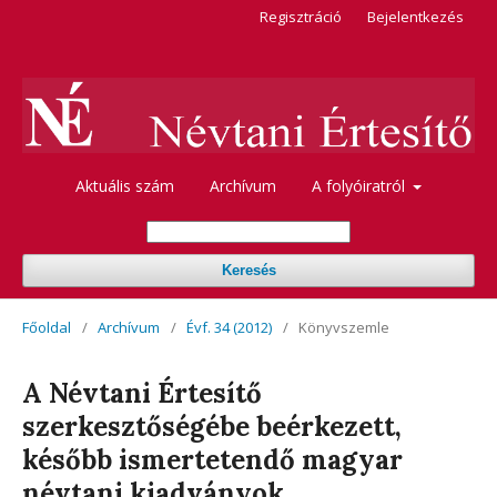
Regisztráció
Bejelentkezés
Aktuális szám
Archívum
A folyóiratról
Keresés
Főoldal
/
Archívum
/
Évf. 34 (2012)
/
Könyvszemle
A Névtani Értesítő
szerkesztőségébe beérkezett,
később ismertetendő magyar
névtani kiadványok