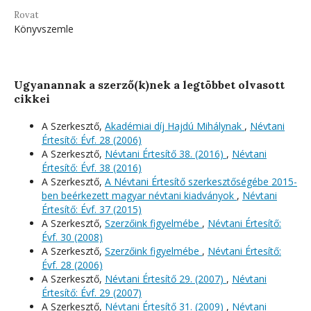
Rovat
Könyvszemle
Ugyanannak a szerző(k)nek a legtöbbet olvasott
cikkei
A Szerkesztő,
Akadémiai díj Hajdú Mihálynak
,
Névtani
Értesítő: Évf. 28 (2006)
A Szerkesztő,
Névtani Értesítő 38. (2016)
,
Névtani
Értesítő: Évf. 38 (2016)
A Szerkesztő,
A Névtani Értesítő szerkesztőségébe 2015-
ben beérkezett magyar névtani kiadványok
,
Névtani
Értesítő: Évf. 37 (2015)
A Szerkesztő,
Szerzőink figyelmébe
,
Névtani Értesítő:
Évf. 30 (2008)
A Szerkesztő,
Szerzőink figyelmébe
,
Névtani Értesítő:
Évf. 28 (2006)
A Szerkesztő,
Névtani Értesítő 29. (2007)
,
Névtani
Értesítő: Évf. 29 (2007)
A Szerkesztő,
Névtani Értesítő 31. (2009)
,
Névtani