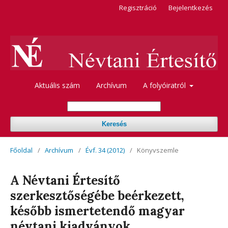
Regisztráció
Bejelentkezés
Aktuális szám
Archívum
A folyóiratról
Keresés
Főoldal
/
Archívum
/
Évf. 34 (2012)
/
Könyvszemle
A Névtani Értesítő
szerkesztőségébe beérkezett,
később ismertetendő magyar
névtani kiadványok