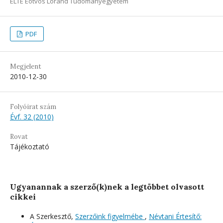
ELTE Eötvös Loránd Tudományegyetem
PDF
Megjelent
2010-12-30
Folyóirat szám
Évf. 32 (2010)
Rovat
Tájékoztató
Ugyanannak a szerző(k)nek a legtöbbet olvasott
cikkei
A Szerkesztő,
Szerzőink figyelmébe
,
Névtani Értesítő: