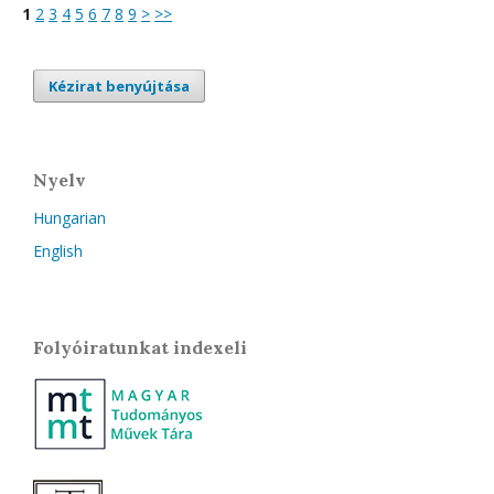
1
2
3
4
5
6
7
8
9
>
>>
Kézirat benyújtása
Nyelv
Hungarian
English
Folyóiratunkat indexeli