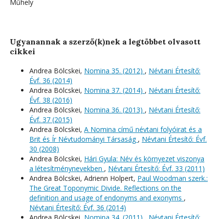
Műhely
Ugyanannak a szerző(k)nek a legtöbbet olvasott
cikkei
Andrea Bölcskei,
Nomina 35. (2012)
,
Névtani Értesítő:
Évf. 36 (2014)
Andrea Bölcskei,
Nomina 37. (2014)
,
Névtani Értesítő:
Évf. 38 (2016)
Andrea Bölcskei,
Nomina 36. (2013)
,
Névtani Értesítő:
Évf. 37 (2015)
Andrea Bölcskei,
A Nomina című névtani folyóirat és a
Brit és Ír Névtudományi Társaság
,
Névtani Értesítő: Évf.
30 (2008)
Andrea Bölcskei,
Hári Gyula: Név és környezet viszonya
a létesítménynevekben
,
Névtani Értesítő: Évf. 33 (2011)
Andrea Bölcskei, Adrienn Holpert,
Paul Woodman szerk.:
The Great Toponymic Divide. Reflections on the
definition and usage of endonyms and exonyms
,
Névtani Értesítő: Évf. 36 (2014)
Andrea Bölcskei,
Nomina 34. (2011)
,
Névtani Értesítő: