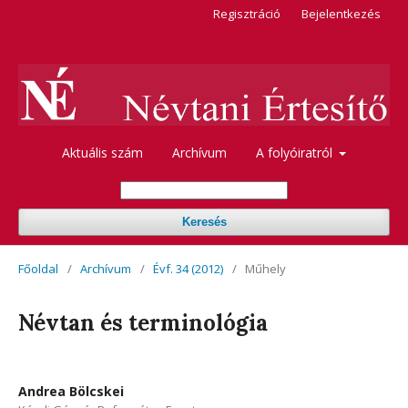
Regisztráció
Bejelentkezés
Aktuális szám
Archívum
A folyóiratról
Keresés
Főoldal
/
Archívum
/
Évf. 34 (2012)
/
Műhely
Névtan és terminológia
Andrea Bölcskei