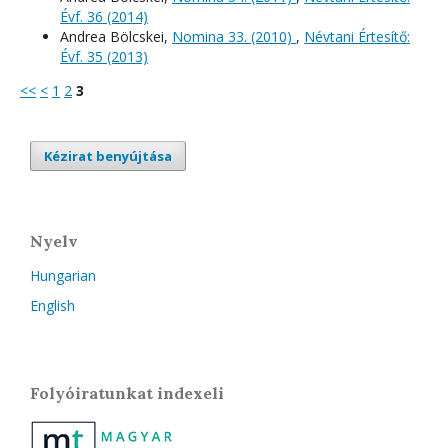
Évf. 36 (2014)
Andrea Bölcskei,
Nomina 33. (2010)
,
Névtani Értesítő:
Évf. 35 (2013)
<<
<
1
2
3
Kézirat benyújtása
Nyelv
Hungarian
English
Folyóiratunkat indexeli