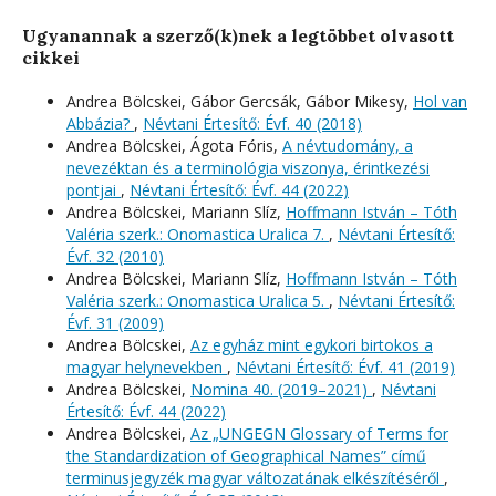
Ugyanannak a szerző(k)nek a legtöbbet olvasott
cikkei
Andrea Bölcskei, Gábor Gercsák, Gábor Mikesy,
Hol van
Abbázia?
,
Névtani Értesítő: Évf. 40 (2018)
Andrea Bölcskei, Ágota Fóris,
A névtudomány, a
nevezéktan és a terminológia viszonya, érintkezési
pontjai
,
Névtani Értesítő: Évf. 44 (2022)
Andrea Bölcskei, Mariann Slíz,
Hoffmann István – Tóth
Valéria szerk.: Onomastica Uralica 7.
,
Névtani Értesítő:
Évf. 32 (2010)
Andrea Bölcskei, Mariann Slíz,
Hoffmann István – Tóth
Valéria szerk.: Onomastica Uralica 5.
,
Névtani Értesítő:
Évf. 31 (2009)
Andrea Bölcskei,
Az egyház mint egykori birtokos a
magyar helynevekben
,
Névtani Értesítő: Évf. 41 (2019)
Andrea Bölcskei,
Nomina 40. (2019–2021)
,
Névtani
Értesítő: Évf. 44 (2022)
Andrea Bölcskei,
Az „UNGEGN Glossary of Terms for
the Standardization of Geographical Names” című
terminusjegyzék magyar változatának elkészítéséről
,