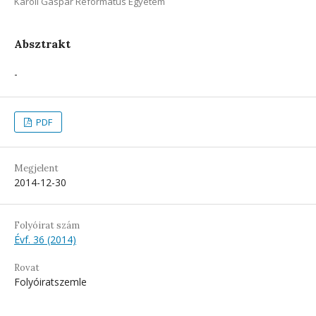
Károli Gáspár Református Egyetem
Absztrakt
-
PDF
Megjelent
2014-12-30
Folyóirat szám
Évf. 36 (2014)
Rovat
Folyóiratszemle