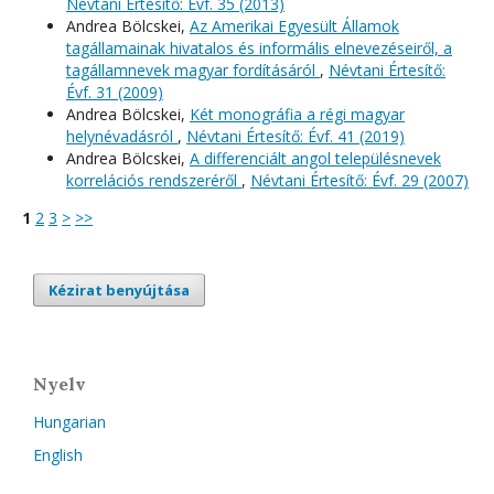
Névtani Értesítő: Évf. 35 (2013)
Andrea Bölcskei,
Az Amerikai Egyesült Államok
tagállamainak hivatalos és informális elnevezéseiről, a
tagállamnevek magyar fordításáról
,
Névtani Értesítő:
Évf. 31 (2009)
Andrea Bölcskei,
Két monográfia a régi magyar
helynévadásról
,
Névtani Értesítő: Évf. 41 (2019)
Andrea Bölcskei,
A differenciált angol településnevek
korrelációs rendszeréről
,
Névtani Értesítő: Évf. 29 (2007)
1
2
3
>
>>
Kézirat benyújtása
Nyelv
Hungarian
English