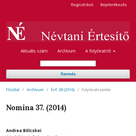
Regisztráció
Bejelentkezés
Aktuális szám
Archívum
A folyóiratról
Keresés
Főoldal
/
Archívum
/
Évf. 38 (2016)
/
Folyóiratszemle
Nomina 37. (2014)
Andrea Bölcskei