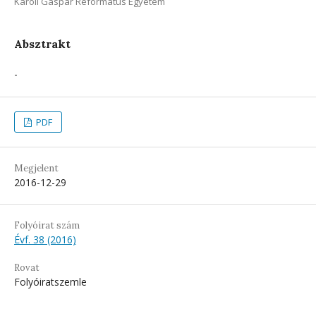
Károli Gáspár Református Egyetem
Absztrakt
-
PDF
Megjelent
2016-12-29
Folyóirat szám
Évf. 38 (2016)
Rovat
Folyóiratszemle