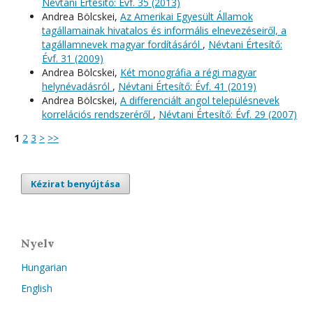
Névtani Értesítő: Évf. 35 (2013)
Andrea Bölcskei,
Az Amerikai Egyesült Államok
tagállamainak hivatalos és informális elnevezéseiről, a
tagállamnevek magyar fordításáról
,
Névtani Értesítő:
Évf. 31 (2009)
Andrea Bölcskei,
Két monográfia a régi magyar
helynévadásról
,
Névtani Értesítő: Évf. 41 (2019)
Andrea Bölcskei,
A differenciált angol településnevek
korrelációs rendszeréről
,
Névtani Értesítő: Évf. 29 (2007)
1
2
3
>
>>
Kézirat benyújtása
Nyelv
Hungarian
English