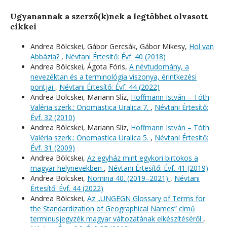
Ugyanannak a szerző(k)nek a legtöbbet olvasott
cikkei
Andrea Bölcskei, Gábor Gercsák, Gábor Mikesy,
Hol van
Abbázia?
,
Névtani Értesítő: Évf. 40 (2018)
Andrea Bölcskei, Ágota Fóris,
A névtudomány, a
nevezéktan és a terminológia viszonya, érintkezési
pontjai
,
Névtani Értesítő: Évf. 44 (2022)
Andrea Bölcskei, Mariann Slíz,
Hoffmann István – Tóth
Valéria szerk.: Onomastica Uralica 7.
,
Névtani Értesítő:
Évf. 32 (2010)
Andrea Bölcskei, Mariann Slíz,
Hoffmann István – Tóth
Valéria szerk.: Onomastica Uralica 5.
,
Névtani Értesítő:
Évf. 31 (2009)
Andrea Bölcskei,
Az egyház mint egykori birtokos a
magyar helynevekben
,
Névtani Értesítő: Évf. 41 (2019)
Andrea Bölcskei,
Nomina 40. (2019–2021)
,
Névtani
Értesítő: Évf. 44 (2022)
Andrea Bölcskei,
Az „UNGEGN Glossary of Terms for
the Standardization of Geographical Names” című
terminusjegyzék magyar változatának elkészítéséről
,