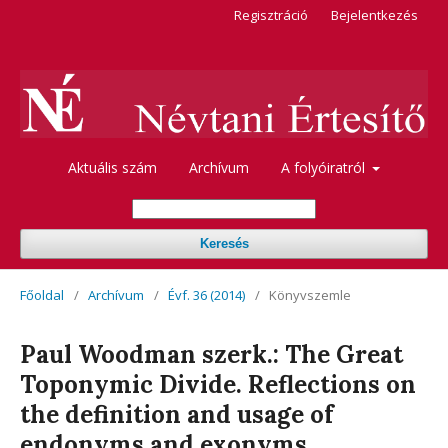
Regisztráció
Bejelentkezés
Aktuális szám
Archívum
A folyóiratról
Keresés
Főoldal
/
Archívum
/
Évf. 36 (2014)
/
Könyvszemle
Paul Woodman szerk.: The Great
Toponymic Divide. Reflections on
the definition and usage of
endonyms and exonyms