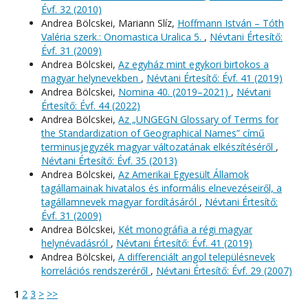
Évf. 32 (2010)
Andrea Bölcskei, Mariann Slíz,
Hoffmann István – Tóth
Valéria szerk.: Onomastica Uralica 5.
,
Névtani Értesítő:
Évf. 31 (2009)
Andrea Bölcskei,
Az egyház mint egykori birtokos a
magyar helynevekben
,
Névtani Értesítő: Évf. 41 (2019)
Andrea Bölcskei,
Nomina 40. (2019–2021)
,
Névtani
Értesítő: Évf. 44 (2022)
Andrea Bölcskei,
Az „UNGEGN Glossary of Terms for
the Standardization of Geographical Names” című
terminusjegyzék magyar változatának elkészítéséről
,
Névtani Értesítő: Évf. 35 (2013)
Andrea Bölcskei,
Az Amerikai Egyesült Államok
tagállamainak hivatalos és informális elnevezéseiről, a
tagállamnevek magyar fordításáról
,
Névtani Értesítő:
Évf. 31 (2009)
Andrea Bölcskei,
Két monográfia a régi magyar
helynévadásról
,
Névtani Értesítő: Évf. 41 (2019)
Andrea Bölcskei,
A differenciált angol településnevek
korrelációs rendszeréről
,
Névtani Értesítő: Évf. 29 (2007)
1
2
3
>
>>