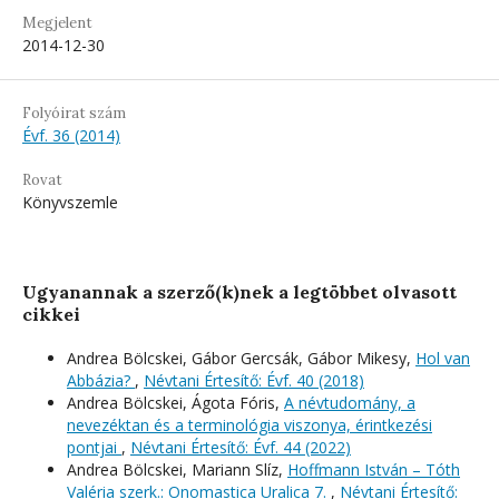
Megjelent
2014-12-30
Folyóirat szám
Évf. 36 (2014)
Rovat
Könyvszemle
Ugyanannak a szerző(k)nek a legtöbbet olvasott
cikkei
Andrea Bölcskei, Gábor Gercsák, Gábor Mikesy,
Hol van
Abbázia?
,
Névtani Értesítő: Évf. 40 (2018)
Andrea Bölcskei, Ágota Fóris,
A névtudomány, a
nevezéktan és a terminológia viszonya, érintkezési
pontjai
,
Névtani Értesítő: Évf. 44 (2022)
Andrea Bölcskei, Mariann Slíz,
Hoffmann István – Tóth
Valéria szerk.: Onomastica Uralica 7.
,
Névtani Értesítő: