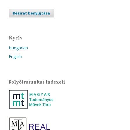
Kézirat benyújtása
Nyelv
Hungarian
English
Folyóiratunkat indexeli