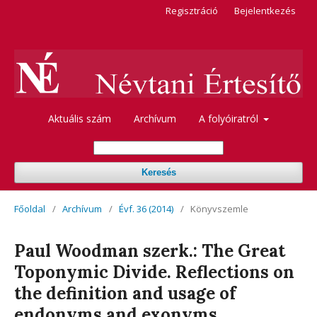
Regisztráció
Bejelentkezés
Aktuális szám
Archívum
A folyóiratról
Keresés
Főoldal
/
Archívum
/
Évf. 36 (2014)
/
Könyvszemle
Paul Woodman szerk.: The Great
Toponymic Divide. Reflections on
the definition and usage of
endonyms and exonyms