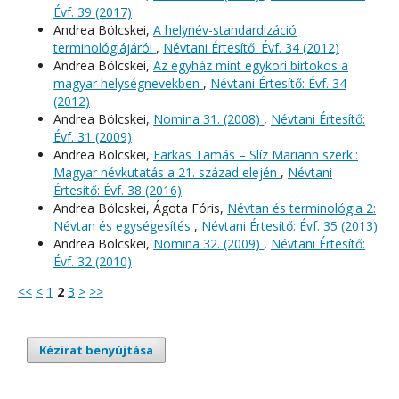
Évf. 39 (2017)
Andrea Bölcskei,
A helynév-standardizáció
terminológiájáról
,
Névtani Értesítő: Évf. 34 (2012)
Andrea Bölcskei,
Az egyház mint egykori birtokos a
magyar helységnevekben
,
Névtani Értesítő: Évf. 34
(2012)
Andrea Bölcskei,
Nomina 31. (2008)
,
Névtani Értesítő:
Évf. 31 (2009)
Andrea Bölcskei,
Farkas Tamás – Slíz Mariann szerk.:
Magyar névkutatás a 21. század elején
,
Névtani
Értesítő: Évf. 38 (2016)
Andrea Bölcskei, Ágota Fóris,
Névtan és terminológia 2:
Névtan és egységesítés
,
Névtani Értesítő: Évf. 35 (2013)
Andrea Bölcskei,
Nomina 32. (2009)
,
Névtani Értesítő:
Évf. 32 (2010)
<<
<
1
2
3
>
>>
Kézirat benyújtása