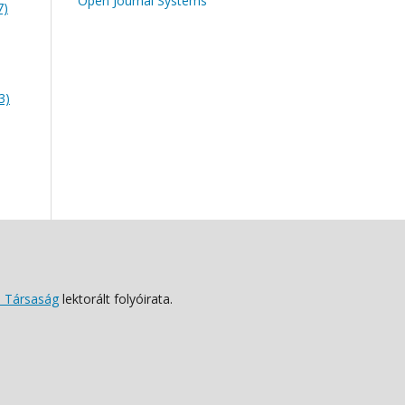
Open Journal Systems
7)
3)
 Társaság
lektorált folyóirata.