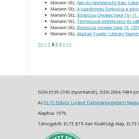
Mariann Slíz,
Név és névtelenség Italo Cal
Mariann Slíz,
A tulajdonnév funkciója a gör
Mariann Slíz,
Вопросы Ономастики 10–11. 
Mariann Slíz,
Terminusok keletkezése és vá
Mariann Slíz,
Вопросы oномастики 16. (20
Mariann Slíz,
Alastair Fowler: Literary Name
<<
<
1
2
3
4
>
>>
ISSN 0139-2190 (nyomtatott), ISSN 2064-7484 (on
Az
ELTE Eötvös Loránd Tudományegyetem Magyar
Alapítva: 1979.
Támogatók: ELTE BTK Kari Kiválósági Alap, ELTE Fo