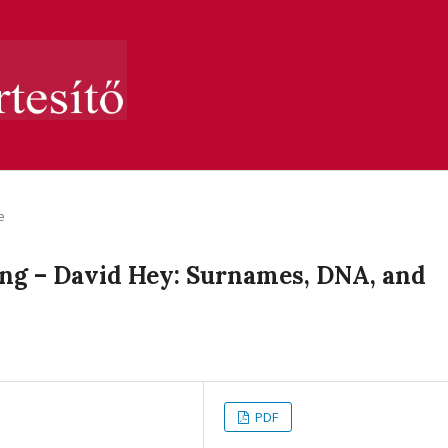
e
ng – David Hey: Surnames, DNA, and
PDF