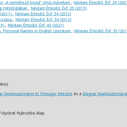
vino „A nemlétező lovag” című művében
,
Névtani Értesítő: Évf. 29 (200
ög mitológiában
,
Névtani Értesítő: Évf. 35 (2013)
(2011)
,
Névtani Értesítő: Évf. 34 (2012)
ltozása
,
Névtani Értesítő: Évf. 34 (2012)
19)
,
Névtani Értesítő: Évf. 43 (2021)
s. Personal Names in English Literature
,
Névtani Értesítő: Évf. 35 (201
line)
 Nyelvtudományi és Finnugor Intézete
és a
Magyar Nyelvtudományi
lyóirat-fejlesztési Alap.