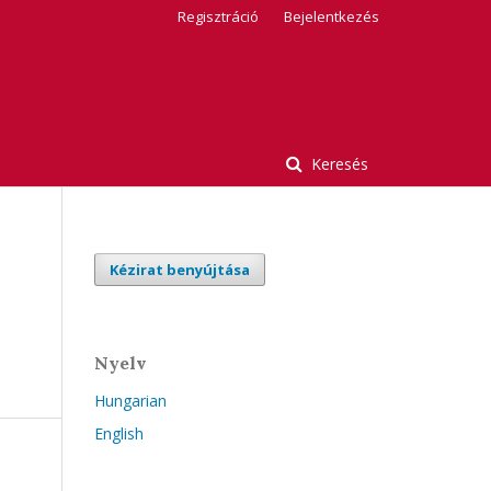
Regisztráció
Bejelentkezés
Keresés
Kézirat benyújtása
Nyelv
Hungarian
English