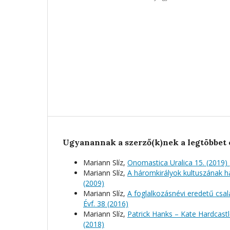
Ugyanannak a szerző(k)nek a legtöbbet 
Mariann Slíz,
Onomastica Uralica 15. (2019)
Mariann Slíz,
A háromkirályok kultuszának h
(2009)
Mariann Slíz,
A foglalkozásnévi eredetű cs
Évf. 38 (2016)
Mariann Slíz,
Patrick Hanks – Kate Hardcastl
(2018)