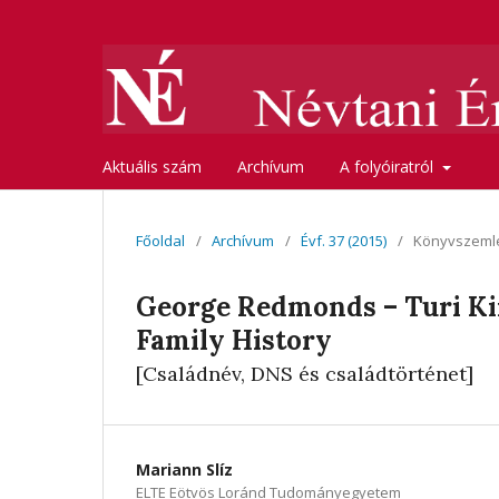
Aktuális szám
Archívum
A folyóiratról
Főoldal
/
Archívum
/
Évf. 37 (2015)
/
Könyvszeml
George Redmonds – Turi Ki
Family History
[Családnév, DNS és családtörténet]
Mariann Slíz
ELTE Eötvös Loránd Tudományegyetem