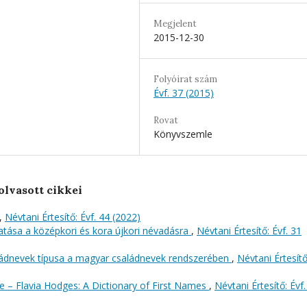
Megjelent
2015-12-30
Folyóirat szám
Évf. 37 (2015)
Rovat
Könyvszemle
olvasott cikkei
,
Névtani Értesítő: Évf. 44 (2022)
atása a középkori és kora újkori névadásra
,
Névtani Értesítő: Évf. 31
aládnevek típusa a magyar családnevek rendszerében
,
Névtani Értesítő
e – Flavia Hodges: A Dictionary of First Names
,
Névtani Értesítő: Évf.