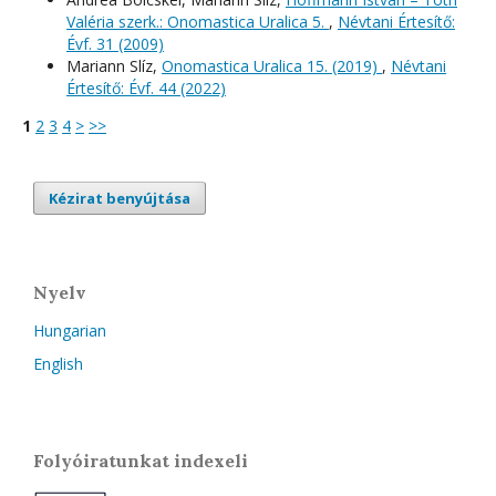
Valéria szerk.: Onomastica Uralica 5.
,
Névtani Értesítő:
Évf. 31 (2009)
Mariann Slíz,
Onomastica Uralica 15. (2019)
,
Névtani
Értesítő: Évf. 44 (2022)
1
2
3
4
>
>>
Kézirat benyújtása
Nyelv
Hungarian
English
Folyóiratunkat indexeli