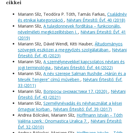
cikkei
Mariann Slíz, Teodóra P. Tóth, Tamás Farkas,
Családnév
és etnikai kategorizáció
,
Névtani Értesítő: Évf. 40 (2018)
Mariann Slíz,
A tulajdonnevek fordítása – funkcionális,
névelméleti megközelítésben I.
,
Névtani Értesítő: Évf. 41
(2019)
Mariann Slíz, Dávid Wendl, Kitti Hauber,
Áltudományos
szövegek eszközei a meggyőzés szolgálatában
,
Névtani
Értesítő: Évf. 45 (2023)
Mariann Slíz,
A személynevekkel kapcsolatos névtani és
jogi terminológia
,
Névtani Értesítő: Évf. 44 (2022)
Mariann Slíz,
A név szerepe Salman Rushdie „Hárún és a
Mesék Tengere” című művében
,
Névtani Értesítő: Évf.
33 (2011)
Mariann Slíz,
Вопросы oномастики 17. (2020)
,
Névtani
Értesítő: Évf. 43 (2021)
Mariann Slíz,
Személynévadás és névhasználat a kései
ómagyar korban
,
Névtani Értesítő: Évf. 39 (2017)
Andrea Bölcskei, Mariann Slíz,
Hoffmann István – Tóth
Valéria szerk.: Onomastica Uralica 7.
,
Névtani Értesítő:
Évf. 32 (2010)
Andrea Bölcskei, Mariann Slíz,
Hoffmann István – Tóth