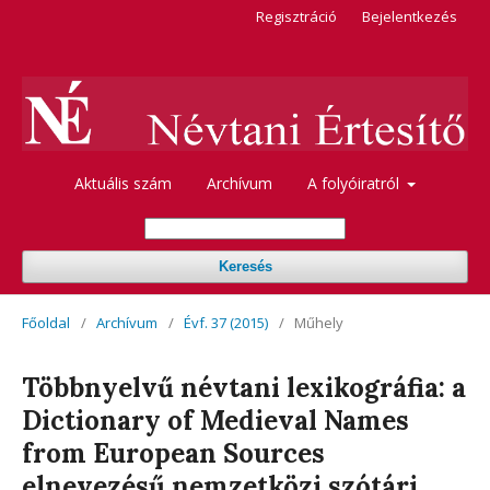
Regisztráció
Bejelentkezés
Aktuális szám
Archívum
A folyóiratról
Keresés
Főoldal
/
Archívum
/
Évf. 37 (2015)
/
Műhely
Többnyelvű névtani lexikográfia: a
Dictionary of Medieval Names
from European Sources
elnevezésű nemzetközi szótári