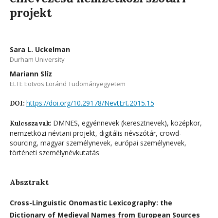
projekt
Sara L. Uckelman
Durham University
Mariann Slíz
ELTE Eötvös Loránd Tudományegyetem
https://doi.org/10.29178/NevtErt.2015.15
DOI:
DMNES, egyénnevek (keresztnevek), középkor,
Kulcsszavak:
nemzetközi névtani projekt, digitális névszótár, crowd-
sourcing, magyar személynevek, európai személynevek,
történeti személynévkutatás
Absztrakt
Cross-Linguistic Onomastic Lexicography: the
Dictionary of Medieval Names from European Sources