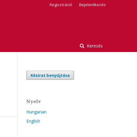
Regisztráció
Bejelentkezés
Keresés
Kézirat benyújtása
Nyelv
Hungarian
English