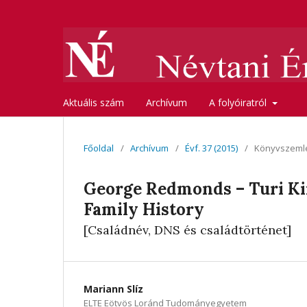
Aktuális szám
Archívum
A folyóiratról
Főoldal
/
Archívum
/
Évf. 37 (2015)
/
Könyvszeml
George Redmonds – Turi Ki
Family History
[Családnév, DNS és családtörténet]
Mariann Slíz
ELTE Eötvös Loránd Tudományegyetem