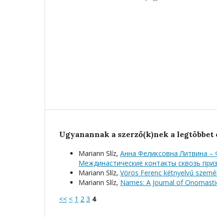
Ugyanannak a szerző(k)nek a legtöbbet 
Mariann Slíz,
Анна Феликсовна Литвина – 
Междинастические контакты сквозь при
Mariann Slíz,
Vörös Ferenc kétnyelvű személ
Mariann Slíz,
Names: A Journal of Onomasti
<<
<
1
2
3
4