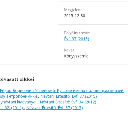
Megjelent
2015-12-30
Folyóirat szám
Évf. 37 (2015)
Rovat
Könyvszemle
olvasott cikkei
Фёдор Борисович Успенский: Русские имена половецких князей.
зму антропонимики
,
Névtani Értesítő: Évf. 37 (2015)
ynévtani kiadványai
,
Névtani Értesítő: Évf. 34 (2012)
cs 62. (2014)
,
Névtani Értesítő: Évf. 37 (2015)