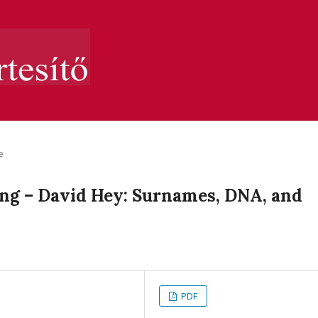
e
ng – David Hey: Surnames, DNA, and
PDF