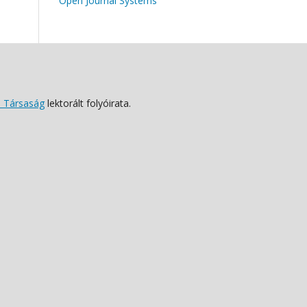
Open Journal Systems
 Társaság
lektorált folyóirata.