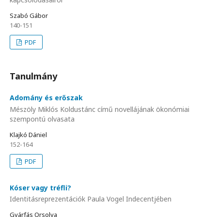
Szabó Gábor
140-151
PDF
Tanulmány
Adomány és erőszak
Mészöly Miklós Koldustánc című novellájának ökonómiai
szempontú olvasata
Klajkó Dániel
152-164
PDF
Kóser vagy tréfli?
Identitásreprezentációk Paula Vogel Indecentjében
Gyárfás Orsolya