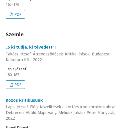
165-179
PDF
Szemle
„S ki tudja, ki tévedett”?
Takáts József. Átrendeződések: Kritikai írások. Budapest:
Kalligram Kft., 2022
Lapis József
180-187
PDF
Közös kritikusunk
Lapis József. Elég: Közelítések a kortárs irodalomkritikához.
Debrecen: Alföld Alapítvány. Méliusz Juhász Péter Könyvtár,
2022
Fenyő Dániel