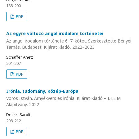
188-200
PDF
Az egyre változó angol irodalom történetei
Az angol irodalom története 6–7. kötet. Szerkesztette Bényei
Tamás. Budapest: Kijárat Kiadó, 2022–2023
Schäffer Anett
201-207
PDF
Irónia, tudomány, Közép-Európa
Vörös István. Árnyékvers és irónia. Kijárat Kiadó – I.T.E.M.
Alapítvány, 2022
Deczki Sarolta
208-212
PDF