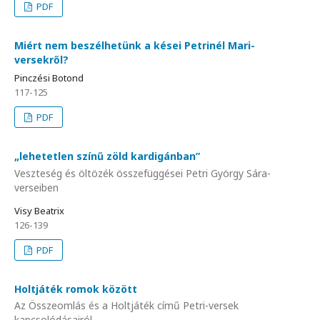
PDF
Miért nem beszélhetünk a kései Petrinél Mari-
versekről?
Pinczési Botond
117-125
PDF
„lehetetlen színű zöld kardigánban”
Veszteség és öltözék összefüggései Petri György Sára-
verseiben
Visy Beatrix
126-139
PDF
Holtjáték romok között
Az Összeomlás és a Holtjáték című Petri-versek
kapcsolódásairól