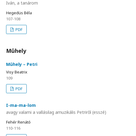
Iván, a tanárom
Hegedüs Béla
107-108
PDF
Műhely
Műhely – Petri
Visy Beatrix
109
PDF
I-ma-ma-lom
avagy valami a vallásilag amuzikális Petriről (esszé)
Fehér Renátó
110-116