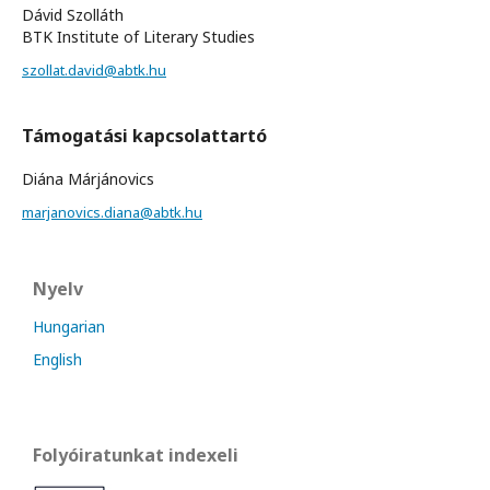
Dávid Szolláth
BTK Institute of Literary Studies
szollat.david@abtk.hu
Támogatási kapcsolattartó
Diána Márjánovics
marjanovics.diana@abtk.hu
Nyelv
Hungarian
English
Folyóiratunkat indexeli