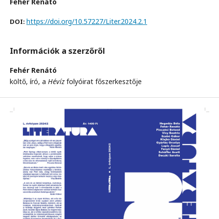
Fehér Renátó
https://doi.org/10.57227/Liter.2024.2.1
DOI:
Információk a szerzőről
Fehér Renátó
költő, író, a
Hévíz
folyóirat főszerkesztője