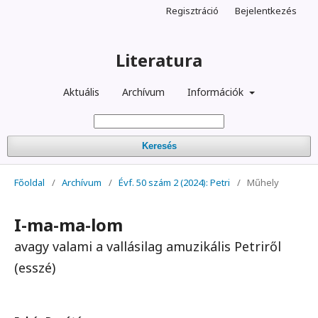
Regisztráció
Bejelentkezés
Literatura
Aktuális
Archívum
Információk
Keresés
Főoldal
/
Archívum
/
Évf. 50 szám 2 (2024): Petri
/
Műhely
I-ma-ma-lom
avagy valami a vallásilag amuzikális Petriről
(esszé)