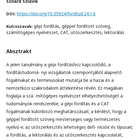
Szilárd Szlávik
https://doi.org/10.35924/fordtud.24.1.6
DOI:
gépi fordítás, géppel fordított szöveg,
Kulcsszavak:
számítógépes nyelvészet, CAT, utószerkesztés, lektorálás
Absztrakt
A jelen tanulmány a gépi fordításhoz kapcsolódó, a
fordítástudomá- nyi vizsgálatok szempontjából alapvető
fogalmakat és terminusokat mutatja be a hazai és a
nemzetközi szakirodalom áttekintése révén. Ez magában
foglalja a szá- mítógépes nyelvészet elhelyezhetőségét a
tudományok rendszerébe; a gépi fordítás és a CAT
fogalmának különböző meghatározásait; a kérdést, hogy a
géppel fordított szöveg mesterséges vagy természetes
nyelvű-e; az utószerkesztés lehetséges defi- nícióit és típusait;
a fordítás, a lektorálás és az utószerkesztés kapcsolatát,