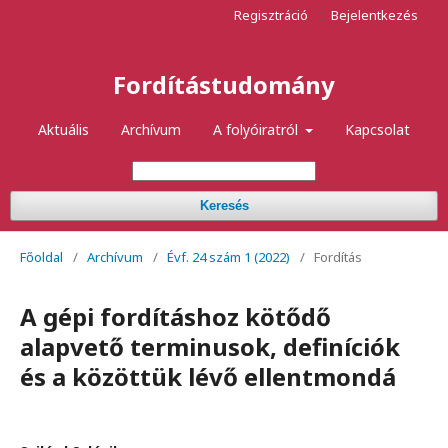
Regisztráció
Bejelentkezés
Fordítástudomány
Aktuális
Archívum
A folyóiratról
Kapcsolat
Keresés
Főoldal
/
Archívum
/
Évf. 24 szám 1 (2022)
/
Fordítás
A gépi fordításhoz kötődő
alapvető terminusok, definíciók
és a közöttük lévő ellentmondá