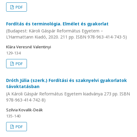
PDF
Fordítás és terminológia. Elmélet és gyakorlat
(Budapest: Károli Gáspár Református Egyetem –
L’Harmattann Kiadó, 2020. 211 pp. ISBN 978-963-414-743-5)
Klára Veresné Valentinyi
129-134
PDF
Dróth Júlia (szerk.) Fordítási és szaknyelvi gyakorlatok
távoktatásban
(A Károli Gáspár Református Egyetem kiadványa 273 pp. ISBN
978-963-414-742-8)
Szilvia Kovalik-Deák
135-140
PDF