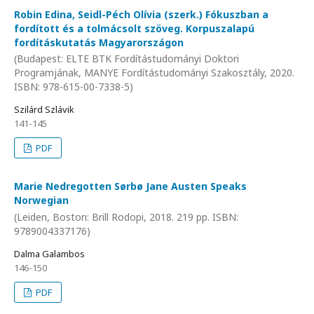
Robin Edina, Seidl-Péch Olívia (szerk.) Fókuszban a
fordított és a tolmácsolt szöveg. Korpuszalapú
fordításkutatás Magyarországon
(Budapest: ELTE BTK Fordítástudományi Doktori
Programjának, MANYE Fordítástudományi Szakosztály, 2020.
ISBN: 978-615-00-7338-5)
Szilárd Szlávik
141-145
PDF
Marie Nedregotten Sørbø Jane Austen Speaks
Norwegian
(Leiden, Boston: Brill Rodopi, 2018. 219 pp. ISBN:
9789004337176)
Dalma Galambos
146-150
PDF