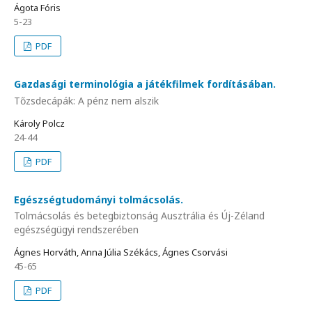
Ágota Fóris
5-23
PDF
Gazdasági terminológia a játékfilmek fordításában.
Tőzsdecápák: A pénz nem alszik
Károly Polcz
24-44
PDF
Egészségtudományi tolmácsolás.
Tolmácsolás és betegbiztonság Ausztrália és Új-Zéland
egészségügyi rendszerében
Ágnes Horváth, Anna Júlia Székács, Ágnes Csorvási
45-65
PDF