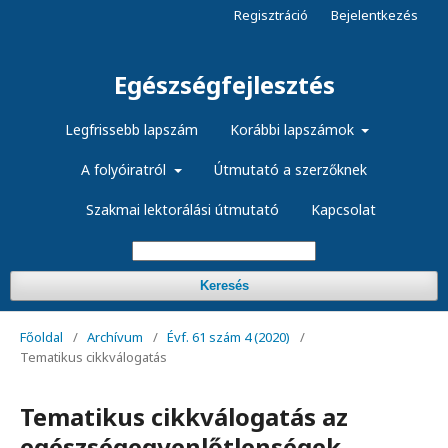
Regisztráció
Bejelentkezés
Egészségfejlesztés
Legfrissebb lapszám
Korábbi lapszámok
A folyóiratról
Útmutató a szerzőknek
Szakmai lektorálási útmutató
Kapcsolat
Keresés
Főoldal
/
Archívum
/
Évf. 61 szám 4 (2020)
/
Tematikus cikkválogatás
Tematikus cikkválogatás az
egészségegyenlőtlenségek