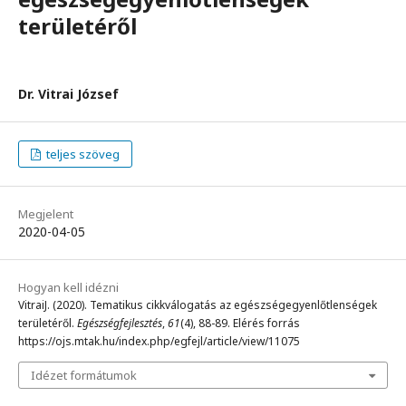
területéről
Dr. Vitrai József
teljes szöveg
Megjelent
2020-04-05
Hogyan kell idézni
VitraiJ. (2020). Tematikus cikkválogatás az egészségegyenlőtlenségek
területéről.
Egészségfejlesztés
,
61
(4), 88-89. Elérés forrás
https://ojs.mtak.hu/index.php/egfejl/article/view/11075
Idézet formátumok