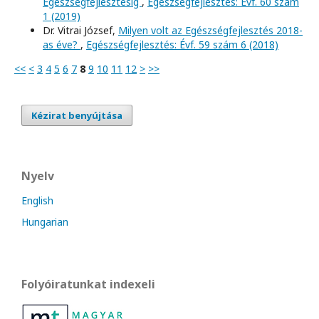
Egészségfejlesztésig
,
Egészségfejlesztés: Évf. 60 szám
1 (2019)
Dr. Vitrai József,
Milyen volt az Egészségfejlesztés 2018-
as éve?
,
Egészségfejlesztés: Évf. 59 szám 6 (2018)
<<
<
3
4
5
6
7
8
9
10
11
12
>
>>
Kézirat benyújtása
Nyelv
English
Hungarian
Folyóiratunkat indexeli