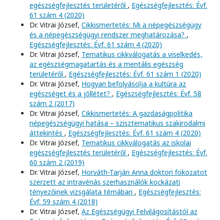
egészségfejlesztés területéről
,
Egészségfejlesztés: Évf.
61 szám 4 (2020)
Dr. Vitrai József,
Cikkismertetés: Mi a népegészségügy
és a népegészségügyi rendszer meghatározása?
,
Egészségfejlesztés: Évf. 61 szám 4 (2020)
Dr. Vitrai József,
Tematikus cikkválogatás a viselkedés,
az egészségmagatartás és a mentális egészség
területéről
,
Egészségfejlesztés: Évf. 61 szám 1 (2020)
Dr. Vitrai József,
Hogyan befolyásolja a kultúra az
egészséget és a jóllétet?
,
Egészségfejlesztés: Évf. 58
szám 2 (2017)
Dr. Vitrai József,
Cikkismertetés: A gazdaságpolitika
népegészségügyi hatása – szisztematikus szakirodalmi
áttekintés
,
Egészségfejlesztés: Évf. 61 szám 4 (2020)
Dr. Vitrai József,
Tematikus cikkválogatás az iskolai
egészségfejlesztés területéről
,
Egészségfejlesztés: Évf.
60 szám 2 (2019)
Dr. Vitrai József,
Horváth-Tarján Anna doktori fokozatot
szerzett az intravénás szerhasználók kockázati
tényezőinek vizsgálata témában
,
Egészségfejlesztés:
Évf. 59 szám 4 (2018)
Dr. Vitrai József,
Az Egészségügyi Felvilágosítástól az