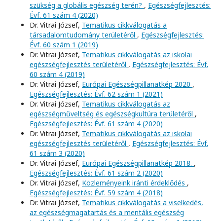
szükség a globális egészség terén?
,
Egészségfejlesztés:
Évf. 61 szám 4 (2020)
Dr. Vitrai József,
Tematikus cikkválogatás a
társadalomtudomány területéről
,
Egészségfejlesztés:
Évf. 60 szám 1 (2019)
Dr. Vitrai József,
Tematikus cikkválogatás az iskolai
egészségfejlesztés területéről
,
Egészségfejlesztés: Évf.
60 szám 4 (2019)
Dr. Vitrai József,
Európai Egészségpillanatkép 2020
,
Egészségfejlesztés: Évf. 62 szám 1 (2021)
Dr. Vitrai József,
Tematikus cikkválogatás az
egészségműveltség és egészségkultúra területéről
,
Egészségfejlesztés: Évf. 61 szám 4 (2020)
Dr. Vitrai József,
Tematikus cikkválogatás az iskolai
egészségfejlesztés területéről
,
Egészségfejlesztés: Évf.
61 szám 3 (2020)
Dr. Vitrai József,
Európai Egészségpillanatkép 2018.
,
Egészségfejlesztés: Évf. 61 szám 2 (2020)
Dr. Vitrai József,
Közleményeink iránti érdeklődés
,
Egészségfejlesztés: Évf. 59 szám 4 (2018)
Dr. Vitrai József,
Tematikus cikkválogatás a viselkedés,
az egészségmagatartás és a mentális egészség