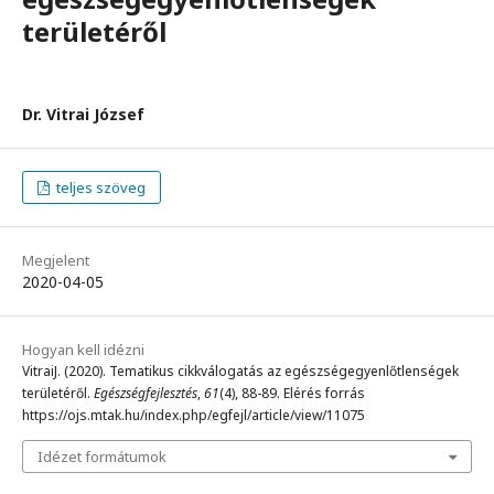
területéről
Dr. Vitrai József
teljes szöveg
Megjelent
2020-04-05
Hogyan kell idézni
VitraiJ. (2020). Tematikus cikkválogatás az egészségegyenlőtlenségek
területéről.
Egészségfejlesztés
,
61
(4), 88-89. Elérés forrás
https://ojs.mtak.hu/index.php/egfejl/article/view/11075
Idézet formátumok