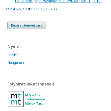
területéről
,
Egészségfejlesztés: Évf. 60 szám 1 (2019)
<<
<
4
5
6
7
8
9
10
11
12
13
>
>>
Kézirat benyújtása
Nyelv
English
Hungarian
Folyóiratunkat indexeli