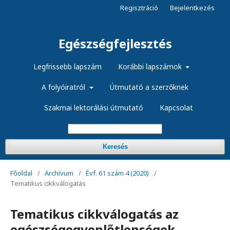
Regisztráció
Bejelentkezés
Egészségfejlesztés
Legfrissebb lapszám
Korábbi lapszámok
A folyóiratról
Útmutató a szerzőknek
Szakmai lektorálási útmutató
Kapcsolat
Keresés
Főoldal
/
Archívum
/
Évf. 61 szám 4 (2020)
/
Tematikus cikkválogatás
Tematikus cikkválogatás az
egészségegyenlőtlenségek