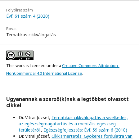
Folyóirat szám
Évf. 61 szám 4 (2020)
Rovat
Tematikus cikkválogatás
This work is licensed under a
Creative Commons Attribution-
NonCommercial 4.0 International License
.
Ugyanannak a szerző(k)nek a legtöbbet olvasott
cikkei
Dr. Vitrai József,
Tematikus cikkválogatás a viselkedés,
az egészségmagatartás és a mentális egészség
területéről
,
Egészségfejlesztés: Évf. 59 szám 6 (2018)
Dr. Vitrai József,
Cikkismertetés: Gyökeres fordulatra van