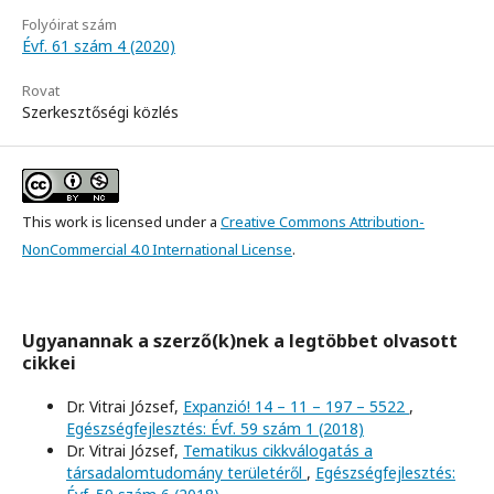
Folyóirat szám
Évf. 61 szám 4 (2020)
Rovat
Szerkesztőségi közlés
This work is licensed under a
Creative Commons Attribution-
NonCommercial 4.0 International License
.
Ugyanannak a szerző(k)nek a legtöbbet olvasott
cikkei
Dr. Vitrai József,
Expanzió! 14 – 11 – 197 – 5522
,
Egészségfejlesztés: Évf. 59 szám 1 (2018)
Dr. Vitrai József,
Tematikus cikkválogatás a
társadalomtudomány területéről
,
Egészségfejlesztés: