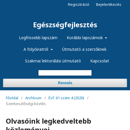
Regisztráció
Bejelentkezés
Egészségfejlesztés
Legfrissebb lapszám
Korábbi lapszámok
A folyóiratról
Útmutató a szerzőknek
Szakmai lektorálási útmutató
Kapcsolat
Keresés
Főoldal
/
Archívum
/
Évf. 61 szám 4 (2020)
/
Szerkesztőségi közlés
Olvasóink legkedveltebb
közleményei