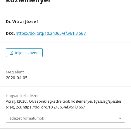
Dr. Vitrai József
https://doi.org/10.24365/ef.v61i3.667
DOI:
teljes szöveg
Megjelent
2020-04-05
Hogyan kell idézni
VitraiJ. (2020). Olvasóink legkedveltebb közleményei.
Egészségfejlesztés
,
61
(4), 2-3. https://doi.org/10.24365/ef.v61i3.667
Idézet formátumok