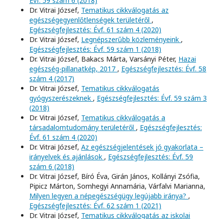
Évf. 59 szám 6 (2018)
Dr. Vitrai József,
Tematikus cikkválogatás az
egészségegyenlőtlenségek területéről
,
Egészségfejlesztés: Évf. 61 szám 4 (2020)
Dr. Vitrai József,
Legnépszerűbb közleményeink
,
Egészségfejlesztés: Évf. 59 szám 1 (2018)
Dr. Vitrai József, Bakacs Márta, Varsányi Péter,
Hazai
egészség-pillanatkép, 2017
,
Egészségfejlesztés: Évf. 58
szám 4 (2017)
Dr. Vitrai József,
Tematikus cikkválogatás
gyógyszerészeknek
,
Egészségfejlesztés: Évf. 59 szám 3
(2018)
Dr. Vitrai József,
Tematikus cikkválogatás a
társadalomtudomány területéről
,
Egészségfejlesztés:
Évf. 61 szám 4 (2020)
Dr. Vitrai József,
Az egészségjelentések jó gyakorlata –
irányelvek és ajánlások
,
Egészségfejlesztés: Évf. 59
szám 6 (2018)
Dr. Vitrai József, Bíró Éva, Girán János, Kollányi Zsófia,
Pipicz Márton, Somhegyi Annamária, Várfalvi Marianna,
Milyen legyen a népegészségügy legújabb iránya?
,
Egészségfejlesztés: Évf. 62 szám 1 (2021)
Dr. Vitrai József,
Tematikus cikkválogatás az iskolai