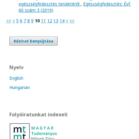
egészségfejlesztés területéről
,
Egészségfejlesztés: Évf.
60 szám 3 (2019)
<<
<
5
6
7
8
9
10
11
12
13
14
>
>>
Kézirat benyújtása
Nyelv
English
Hungarian
Folyóiratunkat indexeli