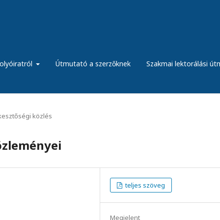
olyóiratról
Útmutató a szerzőknek
Szakmai lektorálási ú
kesztőségi közlés
özleményei
teljes szöveg
Megjelent