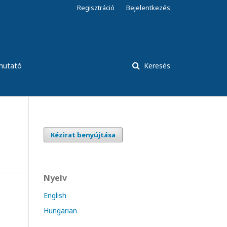
Regisztráció
Bejelentkezés
tmutató
Keresés
Kézirat benyújtása
Nyelv
English
Hungarian