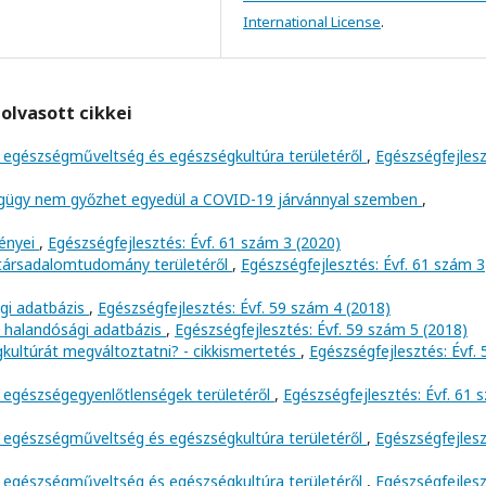
International License
.
olvasott cikkei
 egészségműveltség és egészségkultúra területéről
,
Egészségfejlesz
égügy nem győzhet egyedül a COVID-19 járvánnyal szemben
,
ényei
,
Egészségfejlesztés: Évf. 61 szám 3 (2020)
 társadalomtudomány területéről
,
Egészségfejlesztés: Évf. 61 szám 3
gi adatbázis
,
Egészségfejlesztés: Évf. 59 szám 4 (2018)
a halandósági adatbázis
,
Egészségfejlesztés: Évf. 59 szám 5 (2018)
kultúrát megváltoztatni? - cikkismertetés
,
Egészségfejlesztés: Évf. 
 egészségegyenlőtlenségek területéről
,
Egészségfejlesztés: Évf. 61 
 egészségműveltség és egészségkultúra területéről
,
Egészségfejlesz
 egészségműveltség és egészségkultúra területéről
,
Egészségfejlesz