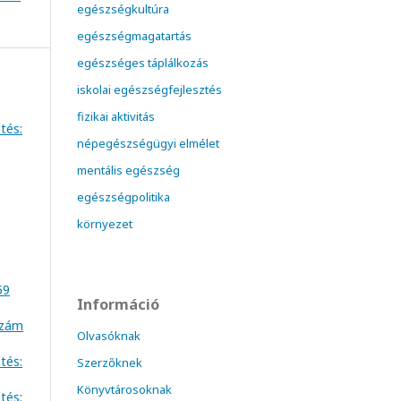
egészségkultúra
egészségmagatartás
egészséges táplálkozás
iskolai egészségfejlesztés
fizikai aktivitás
tés:
népegészségügyi elmélet
mentális egészség
egészségpolitika
környezet
59
Információ
szám
Olvasóknak
tés:
Szerzőknek
Könyvtárosoknak
tés: