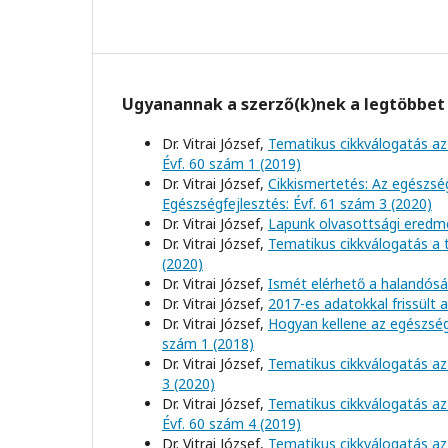
Ugyanannak a szerző(k)nek a legtöbbet 
Dr. Vitrai József,
Tematikus cikkválogatás az
Évf. 60 szám 1 (2019)
Dr. Vitrai József,
Cikkismertetés: Az egészs
Egészségfejlesztés: Évf. 61 szám 3 (2020)
Dr. Vitrai József,
Lapunk olvasottsági eredm
Dr. Vitrai József,
Tematikus cikkválogatás a
(2020)
Dr. Vitrai József,
Ismét elérhető a halandósá
Dr. Vitrai József,
2017-es adatokkal frissült 
Dr. Vitrai József,
Hogyan kellene az egészség
szám 1 (2018)
Dr. Vitrai József,
Tematikus cikkválogatás az
3 (2020)
Dr. Vitrai József,
Tematikus cikkválogatás az
Évf. 60 szám 4 (2019)
Dr. Vitrai József,
Tematikus cikkválogatás az