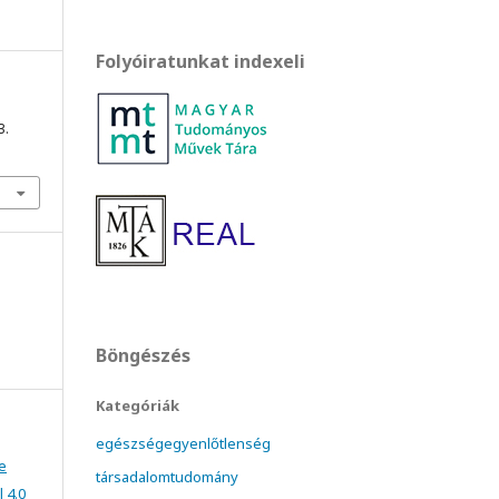
Folyóiratunkat indexeli
3.
Böngészés
Kategóriák
egészségegyenlőtlenség
e
társadalomtudomány
 4.0