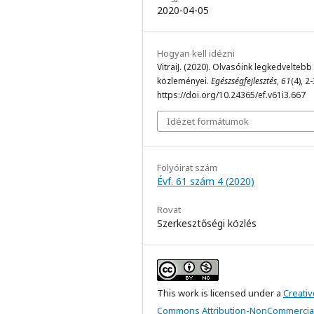
2020-04-05
Hogyan kell idézni
VitraiJ. (2020). Olvasóink legkedveltebb
közleményei.
Egészségfejlesztés
,
61
(4), 2-
https://doi.org/10.24365/ef.v61i3.667
Idézet formátumok
Folyóirat szám
Évf. 61 szám 4 (2020)
Rovat
Szerkesztőségi közlés
This work is licensed under a
Creativ
Commons Attribution-NonCommercial