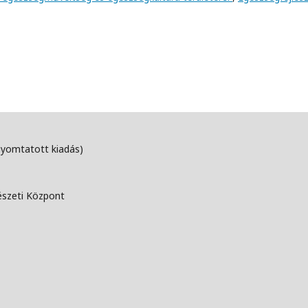
nyomtatott kiadás)
észeti Központ