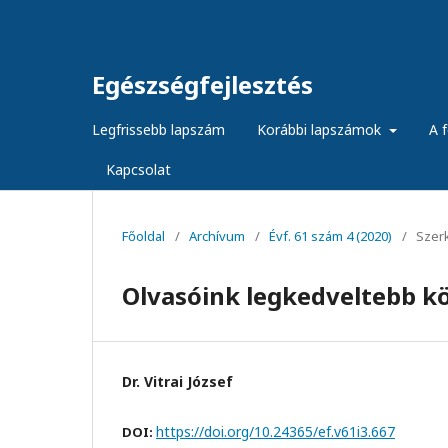
Egészségfejlesztés
Legfrissebb lapszám
Korábbi lapszámok
A f
Kapcsolat
Főoldal
/
Archívum
/
Évf. 61 szám 4 (2020)
/
Szer
Olvasóink legkedveltebb k
Dr. Vitrai József
https://doi.org/10.24365/ef.v61i3.667
DOI: