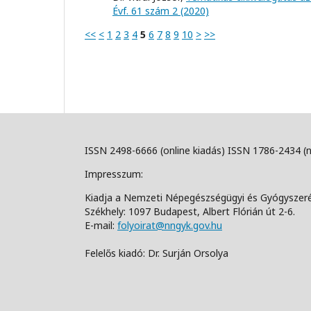
Évf. 61 szám 2 (2020)
<<
<
1
2
3
4
5
6
7
8
9
10
>
>>
ISSN 2498-6666 (online kiadás) ISSN 1786-2434 (
Impresszum:
Kiadja a Nemzeti Népegészségügyi és Gyógyszer
Székhely: 1097 Budapest, Albert Flórián út 2-6.
E-mail:
folyoirat@nngyk.gov.hu
Felelős kiadó: Dr. Surján Orsolya