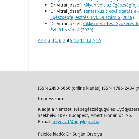
Dr. Vitrai József,
Milyen volt az Egészségfej
Dr. Vitrai József,
Tematikus cikkválogatás a 
Egészségfejlesztés: Évf. 59 szám 6 (2018)
Dr. Vitrai József,
Cikkismertetés: Gyökeres f
Évf. 61 szám 4 (2020)
<<
<
3
4
5
6
7
8
9
10
11
12
>
>>
ISSN 2498-6666 (online kiadás) ISSN 1786-2434 (
Impresszum:
Kiadja a Nemzeti Népegészségügyi és Gyógyszer
Székhely: 1097 Budapest, Albert Flórián út 2-6.
E-mail:
folyoirat@nngyk.gov.hu
Felelős kiadó: Dr. Surján Orsolya