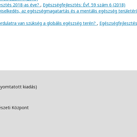
lesztés 2018-as éve?
,
Egészségfejlesztés: Évf. 59 szám 6 (2018)
viselkedés, az egészségmagatartás és a mentális egészség területér
ordulatra van szükség a globális egészség terén?
,
Egészségfejlesztés
nyomtatott kiadás)
észeti Központ