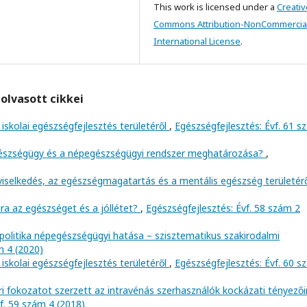
This work is licensed under a
Creativ
Commons Attribution-NonCommercial
International License
.
olvasott cikkei
iskolai egészségfejlesztés területéről
,
Egészségfejlesztés: Évf. 61 
gészségügy és a népegészségügyi rendszer meghatározása?
,
viselkedés, az egészségmagatartás és a mentális egészség területér
ra az egészséget és a jóllétet?
,
Egészségfejlesztés: Évf. 58 szám 2
politika népegészségügyi hatása – szisztematikus szakirodalmi
m 4 (2020)
iskolai egészségfejlesztés területéről
,
Egészségfejlesztés: Évf. 60 
i fokozatot szerzett az intravénás szerhasználók kockázati tényező
f. 59 szám 4 (2018)