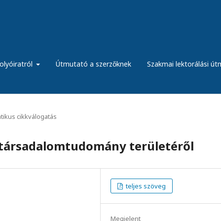
olyóiratról
Útmutató a szerzőknek
Szakmai lektorálási ú
ikus cikkválogatás
 társadalomtudomány területéről
teljes szöveg
Megjelent