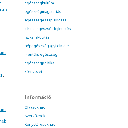
e
egészségkultúra
 4.0
egészségmagatartás
egészséges táplálkozás
iskolai egészségfejlesztés
fizikai aktivitás
népegészségügyi elmélet
szám
mentális egészség
egészségpolitika
környezet
ől
,
Információ
Olvasóknak
szám
Szerzőknek
inek
Könyvtárosoknak