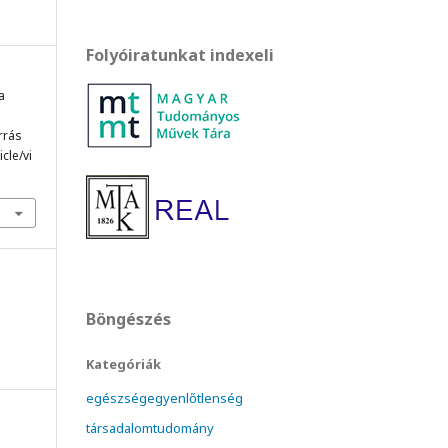
Folyóiratunkat indexeli
a
orrás
cle/vi
Böngészés
Kategóriák
egészségegyenlőtlenség
társadalomtudomány