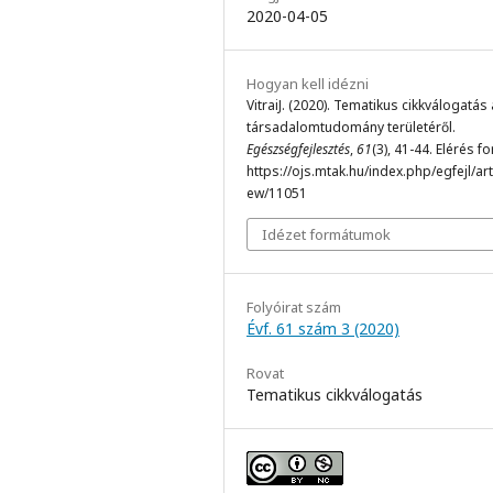
2020-04-05
Hogyan kell idézni
VitraiJ. (2020). Tematikus cikkválogatás 
társadalomtudomány területéről.
Egészségfejlesztés
,
61
(3), 41-44. Elérés f
https://ojs.mtak.hu/index.php/egfejl/arti
ew/11051
Idézet formátumok
Folyóirat szám
Évf. 61 szám 3 (2020)
Rovat
Tematikus cikkválogatás