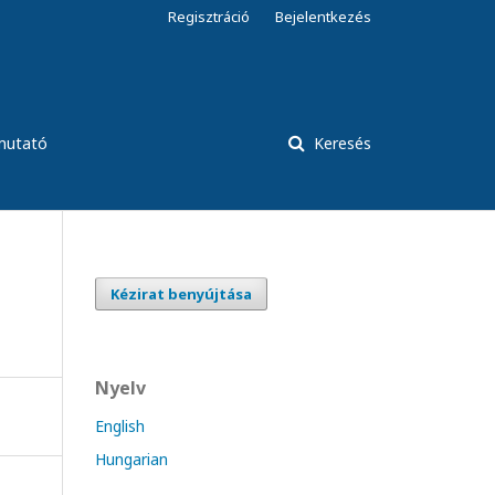
Regisztráció
Bejelentkezés
tmutató
Keresés
Kézirat benyújtása
Nyelv
English
Hungarian