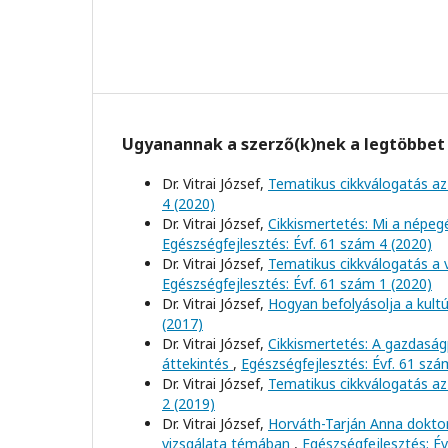
Ugyanannak a szerző(k)nek a legtöbbet 
Dr. Vitrai József,
Tematikus cikkválogatás az 
4 (2020)
Dr. Vitrai József,
Cikkismertetés: Mi a népe
Egészségfejlesztés: Évf. 61 szám 4 (2020)
Dr. Vitrai József,
Tematikus cikkválogatás a 
Egészségfejlesztés: Évf. 61 szám 1 (2020)
Dr. Vitrai József,
Hogyan befolyásolja a kultú
(2017)
Dr. Vitrai József,
Cikkismertetés: A gazdaság
áttekintés
,
Egészségfejlesztés: Évf. 61 szá
Dr. Vitrai József,
Tematikus cikkválogatás az 
2 (2019)
Dr. Vitrai József,
Horváth-Tarján Anna doktor
vizsgálata témában
,
Egészségfejlesztés: Év