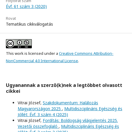
Folyóirat szám
Évf. 61 szám 3 (2020)
Rovat
Tematikus cikkválogatás
This work is licensed under a
Creative Commons Attribution-
NonCommercial 4.0 International License
.
Ugyanannak a szerző(k)nek a legtöbbet olvasott
cikkei
Vitrai József,
Szakdokumentum: Halálozás
Magyarországon 2025
,
Multidiszciplináris Egészség és
Jóllét: Évf. 3 szám 4 (2025)
Vitrai József,
Fordítás: Boldogság világjelentés 2025.
Vezetői összefoglaló
,
Multidiszciplináris Egészség és