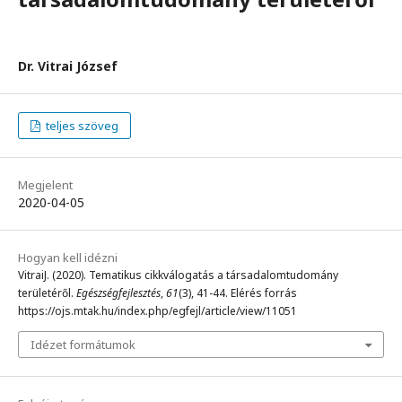
Dr. Vitrai József
teljes szöveg
Megjelent
2020-04-05
Hogyan kell idézni
VitraiJ. (2020). Tematikus cikkválogatás a társadalomtudomány
területéről.
Egészségfejlesztés
,
61
(3), 41-44. Elérés forrás
https://ojs.mtak.hu/index.php/egfejl/article/view/11051
Idézet formátumok