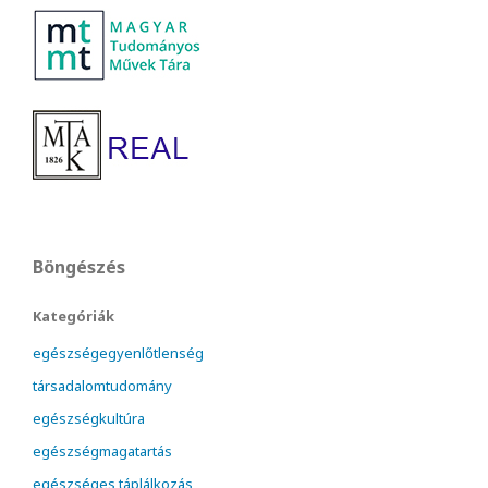
Böngészés
Kategóriák
egészségegyenlőtlenség
társadalomtudomány
egészségkultúra
egészségmagatartás
egészséges táplálkozás