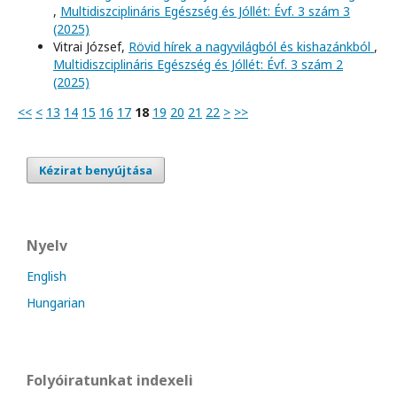
,
Multidiszciplináris Egészség és Jóllét: Évf. 3 szám 3
(2025)
Vitrai József,
Rövid hírek a nagyvilágból és kishazánkból
,
Multidiszciplináris Egészség és Jóllét: Évf. 3 szám 2
(2025)
<<
<
13
14
15
16
17
18
19
20
21
22
>
>>
Kézirat benyújtása
Nyelv
English
Hungarian
Folyóiratunkat indexeli