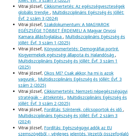
Jóllét: Évf. 3 szám 3 (2025)
Vitrai József,
Cikkismertetés: Az egészségveszteségek
globális trendje
,
Multidiszciplináris Egészség és Jóllét:
Évf. 2 szám 3 (2024)
Vitrai József,
Szakdokumentum: A MAGYAROK
EGÉSZSÉGE TÖBBET ÉRDEMEL! A Magyar Orvosi
Kamara állásfoglalása
,
Multidiszciplináris Egészség és
Jóllét: Évf. 3 szám 1 (2025)
Vitrai József,
Könyvismertetés: Demográfiai portré.
Kisgyermekek egészségi állapota és Halandóság
,
Multidiszciplináris Egészség és Jóllét: Évf. 3 szám 1
(2025)
Vitrai József,
Okos MI? Csak akkor, ha mi is azok
vagyunk
,
Multidiszciplináris Egészség és Jóllét: Évf. 3
szám 2 (2025)
Vitrai József,
Cikkismertetés: Nemzeti népegészségügyi
stratégiák – áttekintés
,
Multidiszciplináris Egészség és
Jóllét: Évf. 3 szám 2 (2025)
Vitrai József,
Fordítás: Színterek, célcsoportok és idő
,
Multidiszciplináris Egészség és Jóllét: Évf. 2 szám 3
(2024)
Vitrai József,
Fordítás: Egészségügyi adók az EU
szemszögéből – végleges jelentés. Vezetői összefoglaló