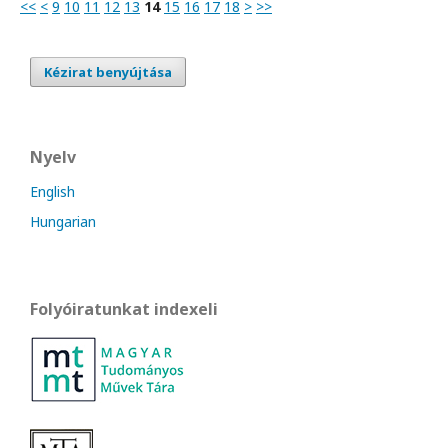
<<
<
9
10
11
12
13
14
15
16
17
18
>
>>
Kézirat benyújtása
Nyelv
English
Hungarian
Folyóiratunkat indexeli