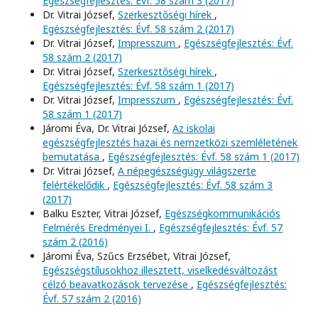
Egészségfejlesztés: Évf. 58 szám 3 (2017)
Dr. Vitrai József,
Szerkesztőségi hírek
,
Egészségfejlesztés: Évf. 58 szám 2 (2017)
Dr. Vitrai József,
Impresszum
,
Egészségfejlesztés: Évf.
58 szám 2 (2017)
Dr. Vitrai József,
Szerkesztőségi hírek
,
Egészségfejlesztés: Évf. 58 szám 1 (2017)
Dr. Vitrai József,
Impresszum
,
Egészségfejlesztés: Évf.
58 szám 1 (2017)
Járomi Éva, Dr. Vitrai József,
Az iskolai
egészségfejlesztés hazai és nemzetközi szemléletének
bemutatása
,
Egészségfejlesztés: Évf. 58 szám 1 (2017)
Dr. Vitrai József,
A népegészségügy világszerte
felértékelődik
,
Egészségfejlesztés: Évf. 58 szám 3
(2017)
Balku Eszter, Vitrai József,
Egészségkommunikációs
Felmérés Eredményei I.
,
Egészségfejlesztés: Évf. 57
szám 2 (2016)
Járomi Éva, Szűcs Erzsébet, Vitrai József,
Egészségstílusokhoz illesztett, viselkedésváltozást
célzó beavatkozások tervezése
,
Egészségfejlesztés:
Évf. 57 szám 2 (2016)