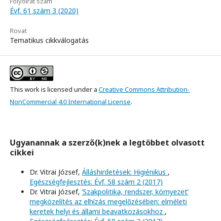
Folyóirat szám
Évf. 61 szám 3 (2020)
Rovat
Tematikus cikkválogatás
This work is licensed under a
Creative Commons Attribution-
NonCommercial 4.0 International License
.
Ugyanannak a szerző(k)nek a legtöbbet olvasott
cikkei
Dr. Vitrai József,
Álláshirdetések: Higiénikus
,
Egészségfejlesztés: Évf. 58 szám 2 (2017)
Dr. Vitrai József,
’Szakpolitika, rendszer, környezet’
megközelítés az elhízás megelőzésében: elméleti
keretek helyi és állami beavatkozásokhoz
,