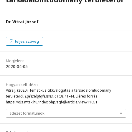
Dr. Vitrai József
teljes szöveg
Megjelent
2020-04-05
Hogyan kell idézni
VitraiJ. (2020). Tematikus cikkválogatás a társadalomtudomány
területéről.
Egészségfejlesztés
,
61
(3), 41-44. Elérés forrás
https://ojs.mtak.hu/index.php/egfejl/article/view/11051
Idézet formátumok