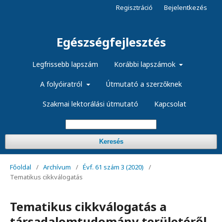
Regisztráció
Bejelentkezés
Egészségfejlesztés
Legfrissebb lapszám
Korábbi lapszámok
A folyóiratról
Útmutató a szerzőknek
Szakmai lektorálási útmutató
Kapcsolat
Keresés
Főoldal
/
Archívum
/
Évf. 61 szám 3 (2020)
/
Tematikus cikkválogatás
Tematikus cikkválogatás a
társadalomtudomány területéről