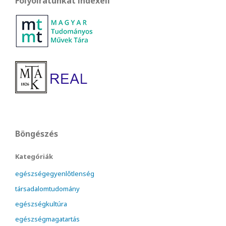
Folyóiratunkat indexeli
Böngészés
Kategóriák
egészségegyenlőtlenség
társadalomtudomány
egészségkultúra
egészségmagatartás