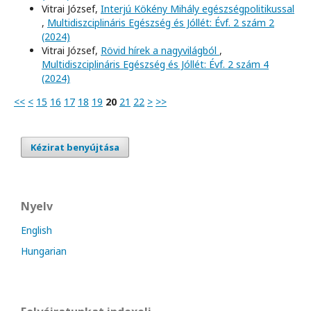
Vitrai József,
Interjú Kökény Mihály egészségpolitikussal
,
Multidiszciplináris Egészség és Jóllét: Évf. 2 szám 2
(2024)
Vitrai József,
Rövid hírek a nagyvilágból
,
Multidiszciplináris Egészség és Jóllét: Évf. 2 szám 4
(2024)
<<
<
15
16
17
18
19
20
21
22
>
>>
Kézirat benyújtása
Nyelv
English
Hungarian