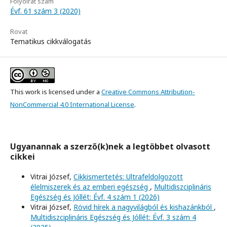
Folyóirat szám
Évf. 61 szám 3 (2020)
Rovat
Tematikus cikkválogatás
This work is licensed under a
Creative Commons Attribution-
NonCommercial 4.0 International License
.
Ugyanannak a szerző(k)nek a legtöbbet olvasott
cikkei
Vitrai József,
Cikkismertetés: Ultrafeldolgozott
élelmiszerek és az emberi egészség
,
Multidiszciplináris
Egészség és Jóllét: Évf. 4 szám 1 (2026)
Vitrai József,
Rövid hírek a nagyvilágból és kishazánkból
,
Multidiszciplináris Egészség és Jóllét: Évf. 3 szám 4