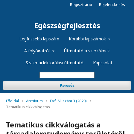
Regisztráció
Bejelentkezés
Egészségfejlesztés
Legfrissebb lapszám
Korábbi lapszámok
A folyóiratról
Útmutató a szerzőknek
Szakmai lektorálási útmutató
Kapcsolat
Keresés
Főoldal
/
Archívum
/
Évf. 61 szám 3 (2020)
/
Tematikus cikkválogatás
Tematikus cikkválogatás a
társadalomtudomány területéről