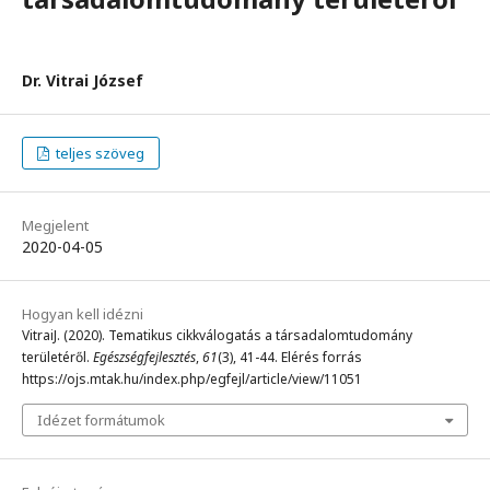
Dr. Vitrai József
teljes szöveg
Megjelent
2020-04-05
Hogyan kell idézni
VitraiJ. (2020). Tematikus cikkválogatás a társadalomtudomány
területéről.
Egészségfejlesztés
,
61
(3), 41-44. Elérés forrás
https://ojs.mtak.hu/index.php/egfejl/article/view/11051
Idézet formátumok