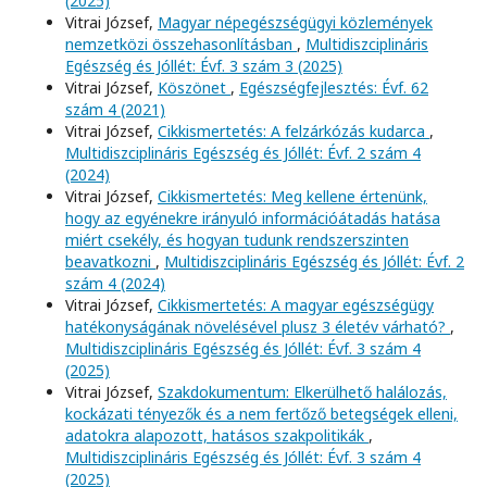
(2025)
Vitrai József,
Magyar népegészségügyi közlemények
nemzetközi összehasonlításban
,
Multidiszciplináris
Egészség és Jóllét: Évf. 3 szám 3 (2025)
Vitrai József,
Köszönet
,
Egészségfejlesztés: Évf. 62
szám 4 (2021)
Vitrai József,
Cikkismertetés: A felzárkózás kudarca
,
Multidiszciplináris Egészség és Jóllét: Évf. 2 szám 4
(2024)
Vitrai József,
Cikkismertetés: Meg kellene értenünk,
hogy az egyénekre irányuló információátadás hatása
miért csekély, és hogyan tudunk rendszerszinten
beavatkozni
,
Multidiszciplináris Egészség és Jóllét: Évf. 2
szám 4 (2024)
Vitrai József,
Cikkismertetés: A magyar egészségügy
hatékonyságának növelésével plusz 3 életév várható?
,
Multidiszciplináris Egészség és Jóllét: Évf. 3 szám 4
(2025)
Vitrai József,
Szakdokumentum: Elkerülhető halálozás,
kockázati tényezők és a nem fertőző betegségek elleni,
adatokra alapozott, hatásos szakpolitikák
,
Multidiszciplináris Egészség és Jóllét: Évf. 3 szám 4
(2025)