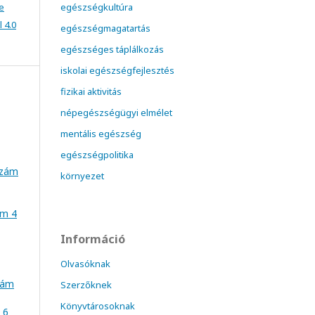
e
egészségkultúra
 4.0
egészségmagatartás
egészséges táplálkozás
iskolai egészségfejlesztés
fizikai aktivitás
népegészségügyi elmélet
mentális egészség
egészségpolitika
szám
környezet
ám 4
Információ
Olvasóknak
szám
Szerzőknek
Könyvtárosoknak
 6