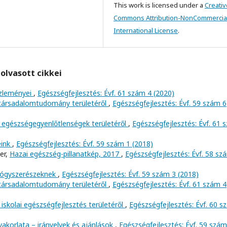
This work is licensed under a
Creativ
Commons Attribution-NonCommercial
International License
.
olvasott cikkei
özleményei
,
Egészségfejlesztés: Évf. 61 szám 4 (2020)
 társadalomtudomány területéről
,
Egészségfejlesztés: Évf. 59 szám 6
 egészségegyenlőtlenségek területéről
,
Egészségfejlesztés: Évf. 61 
eink
,
Egészségfejlesztés: Évf. 59 szám 1 (2018)
er,
Hazai egészség-pillanatkép, 2017
,
Egészségfejlesztés: Évf. 58 sz
yógyszerészeknek
,
Egészségfejlesztés: Évf. 59 szám 3 (2018)
 társadalomtudomány területéről
,
Egészségfejlesztés: Évf. 61 szám 4
iskolai egészségfejlesztés területéről
,
Egészségfejlesztés: Évf. 60 
yakorlata – irányelvek és ajánlások
,
Egészségfejlesztés: Évf. 59 szám