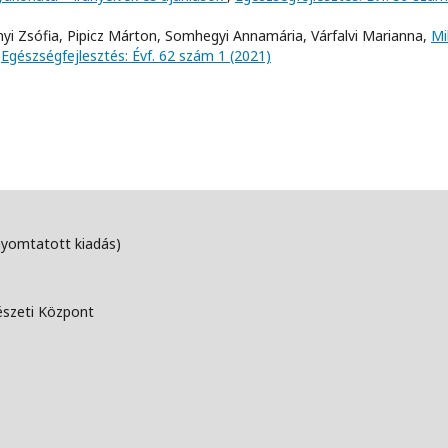
llányi Zsófia, Pipicz Márton, Somhegyi Annamária, Várfalvi Marianna,
Mi
,
Egészségfejlesztés: Évf. 62 szám 1 (2021)
nyomtatott kiadás)
észeti Központ