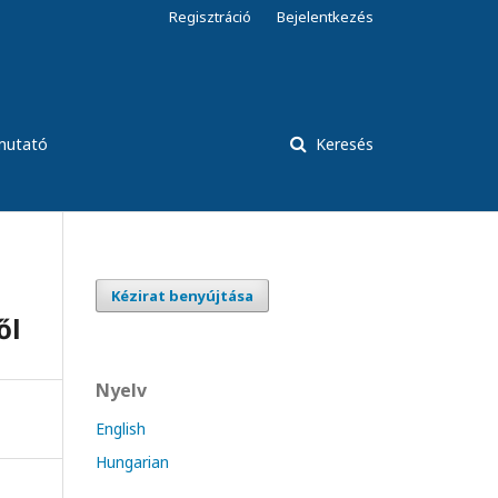
Regisztráció
Bejelentkezés
tmutató
Keresés
Kézirat benyújtása
ől
Nyelv
English
Hungarian