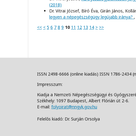
(2018)
Dr. Vitrai József, Bíró Éva, Girán János, Ko
legyen a népegészségügy legújabb iránya?
<<
<
5
6
7
8
9
10
11
12
13
14
>
>>
ISSN 2498-6666 (online kiadás) ISSN 1786-2434 (
Impresszum:
Kiadja a Nemzeti Népegészségügyi és Gyógyszer
Székhely: 1097 Budapest, Albert Flórián út 2-6.
E-mail:
folyoirat@nngyk.gov.hu
Felelős kiadó: Dr. Surján Orsolya