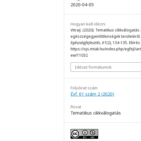
2020-04-05
Hogyan kell idézni
VitraiJ. (2020). Tematikus cikkválogatás
egészségegyenlőtlenségek területéről.
Egészségfejlesztés
,
61
(2), 134-135. Elérés
https://ojs.mtak.hu/index.php/egfejl/arti
ew/11032
Idézet formátumok
Folyóirat szám
Évf. 61 szám 2 (2020)
Rovat
Tematikus cikkválogatás