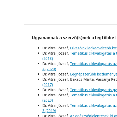
Ugyanannak a szerző(k)nek a legtöbbet 
Dr. Vitrai József,
Olvasóink legkedveltebb k
Dr. Vitrai József,
Tematikus cikkválogatás a
(2018)
Dr. Vitrai József,
Tematikus cikkválogatás az
4 (2020)
Dr. Vitrai József,
Legnépszerűbb közlemény
Dr. Vitrai József, Bakacs Márta, Varsányi Pét
(2017)
Dr. Vitrai József,
Tematikus cikkválogatás g
Dr. Vitrai József,
Tematikus cikkválogatás a
(2020)
Dr. Vitrai József,
Tematikus cikkválogatás az 
3 (2019)
Dr. Vitrai József,
Az egészségjelentések jó g