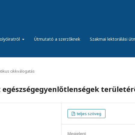
olyóiratról
Útmutató a szerzőknek
Szakmai lektorálási ú
ikus cikkválogatás
z egészségegyenlőtlenségek területér
teljes szöveg
Megjelent