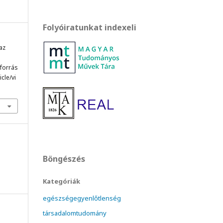
Folyóiratunkat indexeli
 az
 forrás
cle/vi
Böngészés
Kategóriák
egészségegyenlőtlenség
társadalomtudomány