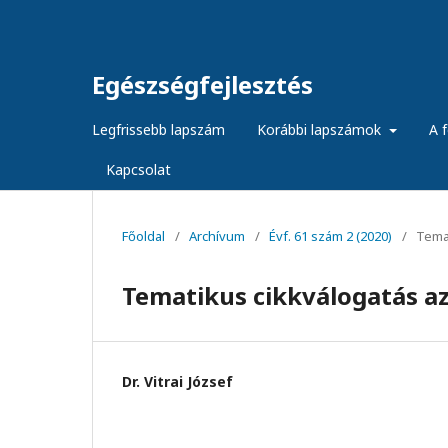
Egészségfejlesztés
Legfrissebb lapszám
Korábbi lapszámok
A f
Kapcsolat
Főoldal
/
Archívum
/
Évf. 61 szám 2 (2020)
/
Temat
Tematikus cikkválogatás a
Dr. Vitrai József