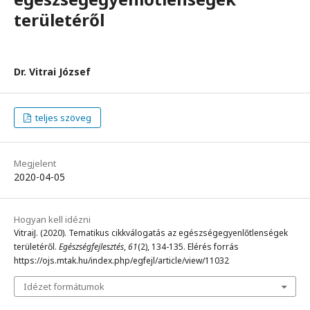
területéről
Dr. Vitrai József
teljes szöveg
Megjelent
2020-04-05
Hogyan kell idézni
VitraiJ. (2020). Tematikus cikkválogatás az egészségegyenlőtlenségek
területéről.
Egészségfejlesztés
,
61
(2), 134-135. Elérés forrás
https://ojs.mtak.hu/index.php/egfejl/article/view/11032
Idézet formátumok