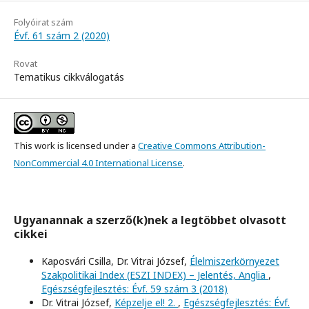
Folyóirat szám
Évf. 61 szám 2 (2020)
Rovat
Tematikus cikkválogatás
This work is licensed under a
Creative Commons Attribution-
NonCommercial 4.0 International License
.
Ugyanannak a szerző(k)nek a legtöbbet olvasott
cikkei
Kaposvári Csilla, Dr. Vitrai József,
Élelmiszerkörnyezet
Szakpolitikai Index (ESZI INDEX) – Jelentés, Anglia
,
Egészségfejlesztés: Évf. 59 szám 3 (2018)
Dr. Vitrai József,
Képzelje el! 2.
,
Egészségfejlesztés: Évf.