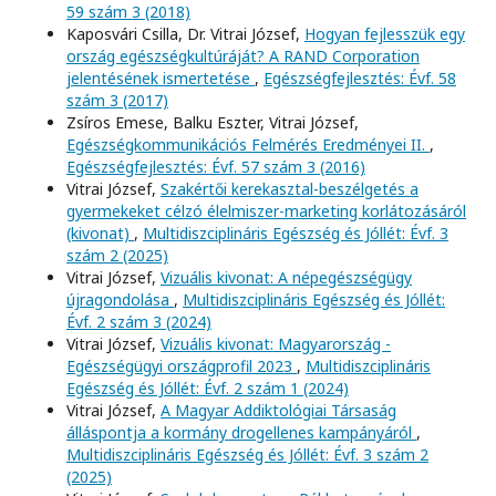
59 szám 3 (2018)
Kaposvári Csilla, Dr. Vitrai József,
Hogyan fejlesszük egy
ország egészségkultúráját? A RAND Corporation
jelentésének ismertetése
,
Egészségfejlesztés: Évf. 58
szám 3 (2017)
Zsíros Emese, Balku Eszter, Vitrai József,
Egészségkommunikációs Felmérés Eredményei II.
,
Egészségfejlesztés: Évf. 57 szám 3 (2016)
Vitrai József,
Szakértői kerekasztal-beszélgetés a
gyermekeket célzó élelmiszer-marketing korlátozásáról
(kivonat)
,
Multidiszciplináris Egészség és Jóllét: Évf. 3
szám 2 (2025)
Vitrai József,
Vizuális kivonat: A népegészségügy
újragondolása
,
Multidiszciplináris Egészség és Jóllét:
Évf. 2 szám 3 (2024)
Vitrai József,
Vizuális kivonat: Magyarország -
Egészségügyi országprofil 2023
,
Multidiszciplináris
Egészség és Jóllét: Évf. 2 szám 1 (2024)
Vitrai József,
A Magyar Addiktológiai Társaság
álláspontja a kormány drogellenes kampányáról
,
Multidiszciplináris Egészség és Jóllét: Évf. 3 szám 2
(2025)