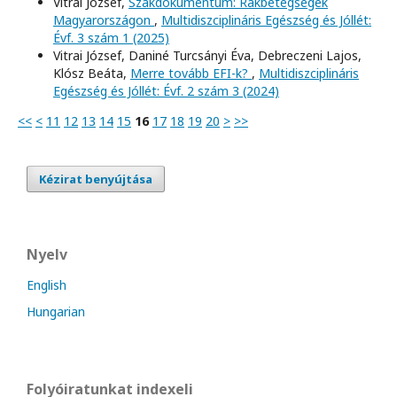
Vitrai József,
Szakdokumentum: Rákbetegségek
Magyarországon
,
Multidiszciplináris Egészség és Jóllét:
Évf. 3 szám 1 (2025)
Vitrai József, Daniné Turcsányi Éva, Debreczeni Lajos,
Klósz Beáta,
Merre tovább EFI-k?
,
Multidiszciplináris
Egészség és Jóllét: Évf. 2 szám 3 (2024)
<<
<
11
12
13
14
15
16
17
18
19
20
>
>>
Kézirat benyújtása
Nyelv
English
Hungarian
Folyóiratunkat indexeli