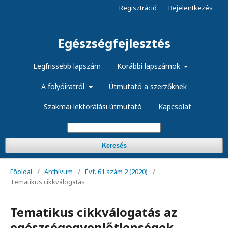
Regisztráció
Bejelentkezés
Egészségfejlesztés
Legfrissebb lapszám
Korábbi lapszámok
A folyóiratról
Útmutató a szerzőknek
Szakmai lektorálási útmutató
Kapcsolat
Keresés
Főoldal
/
Archívum
/
Évf. 61 szám 2 (2020)
/
Tematikus cikkválogatás
Tematikus cikkválogatás az
egészségegyenlőtlenségek