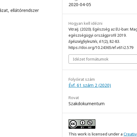
2020-04-05
ázat, ellátórendszer
Hogyan kell idézni
VitraiJ. (2020). Egészség az EU-ban: Ma
egészségügyi országprofil 2019.
Egészségfejlesztés
,
61
(2), 82-83.
https://doi.org/10.24365/ef.v61i2.579
Idézet formátumok
Folyóirat szám
Évf. 61 szám 2 (2020)
Rovat
Szakdokumentum
This work is licensed under a
Creativ