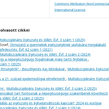
Commons Attribution-NonCommercial
International License
.
olvasott cikkei
tidiszciplináris Egészség és Jóllét: Évf. 3 szám 1 (2025)
József,
Útmutató a gyermekek egészségének javítására megalakuló
fejlesztés: Évf. 62 szám 1 (2021)
Multidiszciplináris Egészség és Jóllét: Évf. 2 szám 2 (2024)
agy a népegészségügy fogalmának máig tartó fejlődése
,
 szám 1 (2025)
 fittségéről? - Beszélgetés Kaj Mónikával
,
Multidiszciplináris Egészs
s a 21. század epidemiológiai elméleteiről
,
Multidiszciplináris Egészs
om!
,
Multidiszciplináris Egészség és Jóllét: Évf. 3 szám 2 (2025)
tenciákat tart fontosnak a népegészségügyi szakemberek következő
s Jóllét: Évf. 3 szám 2 (2025)
mlálás az egészség és éghajlatváltozás kapcsán” 2024-es európai
iszciplináris Egészség és Jóllét: Évf. 2 szám 3 (2024)