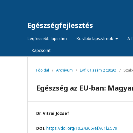
Egészségfejlesztés
Legfrissebb lapszám
Korábbi lapszámok
A f
Kapcsolat
Főoldal
/
Archívum
/
Évf. 61 szám 2 (2020)
/
Szak
Egészség az EU-ban: Magyar
Dr. Vitrai József
https://doi.org/10.24365/ef.v61i2.579
DOI: