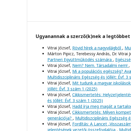
Ugyanannak a szerző(k)nek a legtöbbet 
Vitrai József,
Rövid hírek a nagyvilágból
,
Mul
Márton Pipicz, Terebessy András, Dr. Vitrai 
Partneri Együttműködés számára
,
Egészség
Vitrai József,
Nem? Nem. Társadalmi nem!
,
Vitrai József,
Mi a populációs egészség? Av
Multidiszciplináris Egészség és Jóllét: Évf. 3
Vitrai József,
Mit tudunk a magyar iskolások
Jóllét: Évf. 3 szám 1 (2025)
Vitrai József,
Cikkismertetés: Helyzetjelenté
és Jóllét: Évf. 3 szám 1 (2025)
Vitrai József,
Hadd írja meg magát a tartal
Vitrai József,
Cikkismertetés: Milyen kompe
generációja?
,
Multidiszciplináris Egészség é
Vitrai József,
Fordítás: A Lancet „Visszaszá
jelentésének vezetői összefoglalója
,
Multid