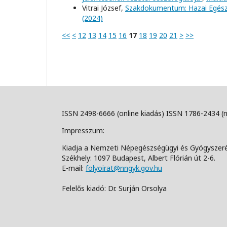
Vitrai József,
Szakdokumentum: Hazai Egész
(2024)
<<
<
12
13
14
15
16
17
18
19
20
21
>
>>
ISSN 2498-6666 (online kiadás) ISSN 1786-2434 (
Impresszum:
Kiadja a Nemzeti Népegészségügyi és Gyógyszer
Székhely: 1097 Budapest, Albert Flórián út 2-6.
E-mail:
folyoirat@nngyk.gov.hu
Felelős kiadó: Dr. Surján Orsolya