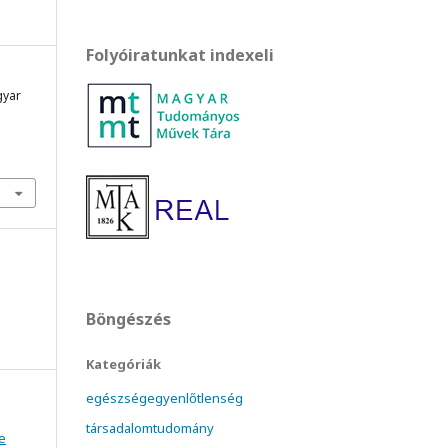
Folyóiratunkat indexeli
gyar
Böngészés
Kategóriák
egészségegyenlőtlenség
társadalomtudomány
e