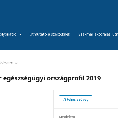
olyóiratról
Útmutató a szerzőknek
Szakmai lektorálási ú
dokumentum
 egészségügyi országprofil 2019
teljes szöveg
Megjelent