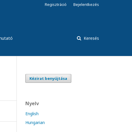
Regisztráció
Bejelentkezés
tmutató
Keresés
Kézirat benyújtása
Nyelv
English
Hungarian