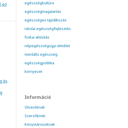
egészségkultúra
 4.0
egészségmagatartás
egészséges táplálkozás
iskolai egészségfejlesztés
fizikai aktivitás
népegészségügyi elmélet
mentális egészség
egészségpolitika
környezet
ég és
ég
Információ
Olvasóknak
Szerzőknek
Könyvtárosoknak