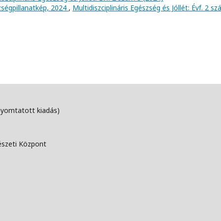
ségpillanatkép, 2024
,
Multidiszciplináris Egészség és Jóllét: Évf. 2 s
nyomtatott kiadás)
észeti Központ