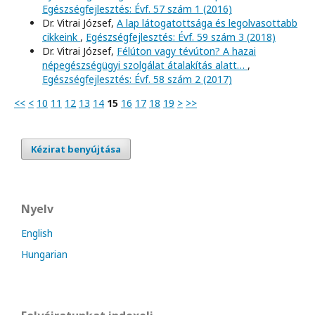
Egészségfejlesztés: Évf. 57 szám 1 (2016)
Dr. Vitrai József,
A lap látogatottsága és legolvasottabb
cikkeink
,
Egészségfejlesztés: Évf. 59 szám 3 (2018)
Dr. Vitrai József,
Félúton vagy tévúton? A hazai
népegészségügyi szolgálat átalakítás alatt…
,
Egészségfejlesztés: Évf. 58 szám 2 (2017)
<<
<
10
11
12
13
14
15
16
17
18
19
>
>>
Kézirat benyújtása
Nyelv
English
Hungarian