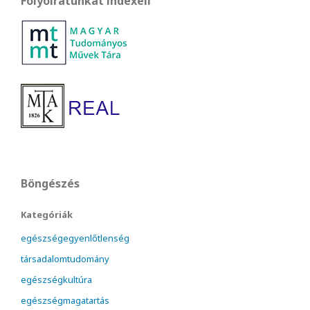
Folyóiratunkat indexeli
Böngészés
Kategóriák
egészségegyenlőtlenség
társadalomtudomány
egészségkultúra
egészségmagatartás