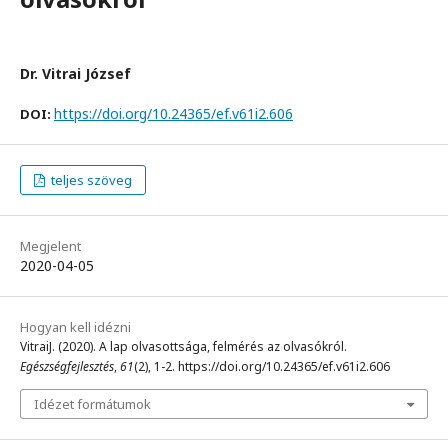
Dr. Vitrai József
https://doi.org/10.24365/ef.v61i2.606
DOI:
teljes szöveg
Megjelent
2020-04-05
Hogyan kell idézni
VitraiJ. (2020). A lap olvasottsága, felmérés az olvasókról.
Egészségfejlesztés
,
61
(2), 1-2. https://doi.org/10.24365/ef.v61i2.606
Idézet formátumok