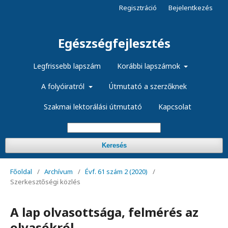
Regisztráció
Bejelentkezés
Egészségfejlesztés
Legfrissebb lapszám
Korábbi lapszámok
A folyóiratról
Útmutató a szerzőknek
Szakmai lektorálási útmutató
Kapcsolat
Keresés
Főoldal
/
Archívum
/
Évf. 61 szám 2 (2020)
/
Szerkesztőségi közlés
A lap olvasottsága, felmérés az
olvasókról