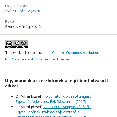
Folyóirat szám
Évf. 61 szám 2 (2020)
Rovat
Szerkesztőségi közlés
This work is licensed under a
Creative Commons Attribution-
NonCommercial 4.0 International License
.
Ugyanannak a szerző(k)nek a legtöbbet olvasott
cikkei
Dr. Vitrai József,
Folyóiratunk olvasottságáról
,
Egészségfejlesztés: Évf. 58 szám 4 (2017)
Dr. Vitrai József,
VÉDŐNŐ - Magyar Védőnők
Egyesületének szakmai tájékoztatója
,