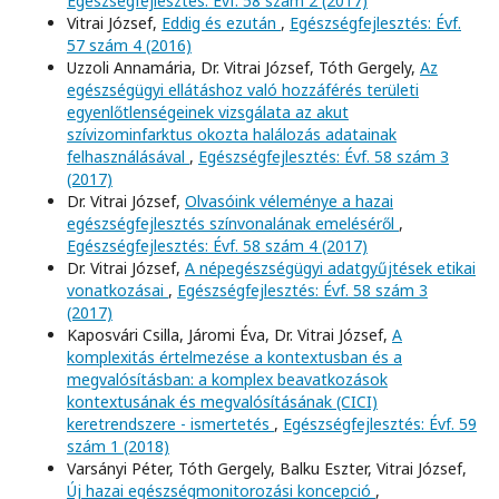
Egészségfejlesztés: Évf. 58 szám 2 (2017)
Vitrai József,
Eddig és ezután
,
Egészségfejlesztés: Évf.
57 szám 4 (2016)
Uzzoli Annamária, Dr. Vitrai József, Tóth Gergely,
Az
egészségügyi ellátáshoz való hozzáférés területi
egyenlőtlenségeinek vizsgálata az akut
szívizominfarktus okozta halálozás adatainak
felhasználásával
,
Egészségfejlesztés: Évf. 58 szám 3
(2017)
Dr. Vitrai József,
Olvasóink véleménye a hazai
egészségfejlesztés színvonalának emeléséről
,
Egészségfejlesztés: Évf. 58 szám 4 (2017)
Dr. Vitrai József,
A népegészségügyi adatgyűjtések etikai
vonatkozásai
,
Egészségfejlesztés: Évf. 58 szám 3
(2017)
Kaposvári Csilla, Járomi Éva, Dr. Vitrai József,
A
komplexitás értelmezése a kontextusban és a
megvalósításban: a komplex beavatkozások
kontextusának és megvalósításának (CICI)
keretrendszere - ismertetés
,
Egészségfejlesztés: Évf. 59
szám 1 (2018)
Varsányi Péter, Tóth Gergely, Balku Eszter, Vitrai József,
Új hazai egészségmonitorozási koncepció
,