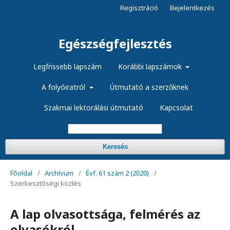
Regisztráció
Bejelentkezés
Egészségfejlesztés
Legfrissebb lapszám
Korábbi lapszámok
A folyóiratról
Útmutató a szerzőknek
Szakmai lektorálási útmutató
Kapcsolat
Keresés
Főoldal
/
Archívum
/
Évf. 61 szám 2 (2020)
/
Szerkesztőségi közlés
A lap olvasottsága, felmérés az
olvasókról