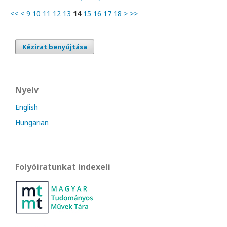
<<
<
9
10
11
12
13
14
15
16
17
18
>
>>
Kézirat benyújtása
Nyelv
English
Hungarian
Folyóiratunkat indexeli