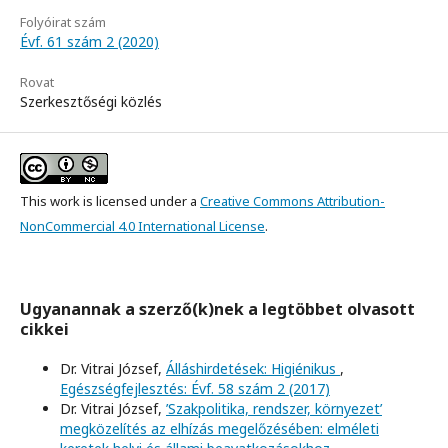
Folyóirat szám
Évf. 61 szám 2 (2020)
Rovat
Szerkesztőségi közlés
This work is licensed under a
Creative Commons Attribution-
NonCommercial 4.0 International License
.
Ugyanannak a szerző(k)nek a legtöbbet olvasott
cikkei
Dr. Vitrai József,
Álláshirdetések: Higiénikus
,
Egészségfejlesztés: Évf. 58 szám 2 (2017)
Dr. Vitrai József,
’Szakpolitika, rendszer, környezet’
megközelítés az elhízás megelőzésében: elméleti