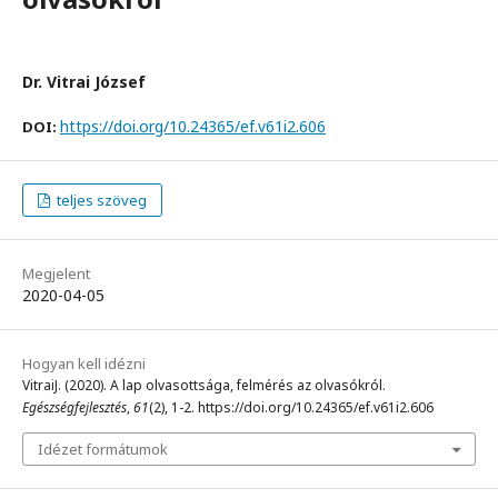
Dr. Vitrai József
https://doi.org/10.24365/ef.v61i2.606
DOI:
teljes szöveg
Megjelent
2020-04-05
Hogyan kell idézni
VitraiJ. (2020). A lap olvasottsága, felmérés az olvasókról.
Egészségfejlesztés
,
61
(2), 1-2. https://doi.org/10.24365/ef.v61i2.606
Idézet formátumok