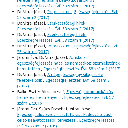
keretek helyi és állami beavatkozásokhoz
,
Egészségfejlesztés: Évf. 58 szám 3 (2017)
Dr. Vitrai József,
Impresszum
,
Egészségfejlesztés: Évf.
58 szám 2 (2017)
Dr. Vitrai József,
Szerkesztőségi hírek
,
Egészségfejlesztés: Évf. 58 szám 2 (2017)
Dr. Vitrai József,
Szerkesztőségi hírek
,
Egészségfejlesztés: Évf. 58 szám 1 (2017)
Dr. Vitrai József,
Impresszum
,
Egészségfejlesztés: Évf.
58 szám 1 (2017)
Járomi Éva, Dr. Vitrai József,
Az iskolai
egészségfejlesztés hazai és nemzetközi szemléletének
bemutatása
,
Egészségfejlesztés: Évf. 58 szám 1 (2017)
Dr. Vitrai József,
A népegészségügy világszerte
felértékelődik
,
Egészségfejlesztés: Évf. 58 szám 3
(2017)
Balku Eszter, Vitrai József,
Egészségkommunikációs
Felmérés Eredményei I.
,
Egészségfejlesztés: Évf. 57
szám 2 (2016)
Járomi Éva, Szűcs Erzsébet, Vitrai József,
Egészségstílusokhoz illesztett, viselkedésváltozást
célzó beavatkozások tervezése
,
Egészségfejlesztés:
Évf. 57 szám 2 (2016)