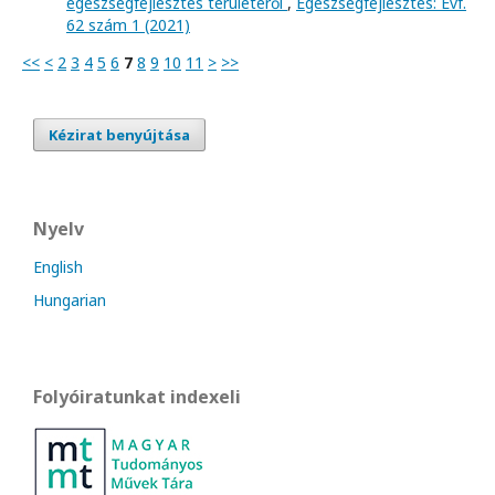
egészségfejlesztés területéről
,
Egészségfejlesztés: Évf.
62 szám 1 (2021)
<<
<
2
3
4
5
6
7
8
9
10
11
>
>>
Kézirat benyújtása
Nyelv
English
Hungarian
Folyóiratunkat indexeli