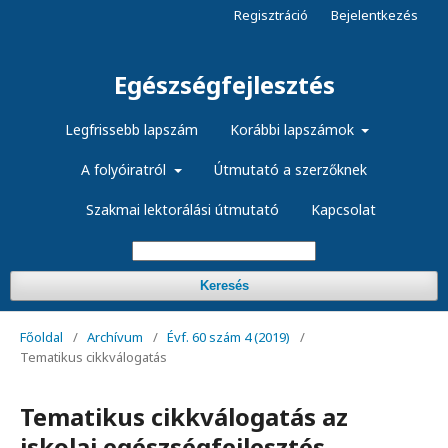
Regisztráció
Bejelentkezés
Egészségfejlesztés
Legfrissebb lapszám
Korábbi lapszámok
A folyóiratról
Útmutató a szerzőknek
Szakmai lektorálási útmutató
Kapcsolat
Keresés
Főoldal
/
Archívum
/
Évf. 60 szám 4 (2019)
/
Tematikus cikkválogatás
Tematikus cikkválogatás az
iskolai egészségfejlesztés