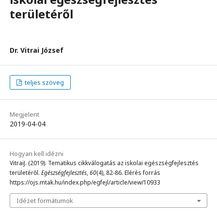
területéről
Dr. Vitrai József
teljes szöveg
Megjelent
2019-04-04
Hogyan kell idézni
VitraiJ. (2019). Tematikus cikkválogatás az iskolai egészségfejlesztés
területéről.
Egészségfejlesztés
,
60
(4), 82-86. Elérés forrás
https://ojs.mtak.hu/index.php/egfejl/article/view/10933
Idézet formátumok