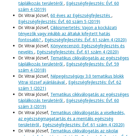
táplálkozás területéről
,
Egészségfejlesztés: Évf. 60
szám 4 (2019)
Dr. Vitrai József,
60 éves az Egészségfejlesztés
,
Egészségfejlesztés: Évf. 60 szám 5 (2019)
Dr. Vitrai József,
Cikkismertetés: Vajon a kockázati
tényezők vagy inkább az általuk kifejtett hatás
fontosabb?
,
Egészségfejlesztés: Évf. 61 szám 4 (2020)
Dr. Vitrai József,
Könyvrecenzió: Egészségfejlesztés és
nevelés
,
Egészségfejlesztés: Évf. 61 szám 4 (2020)
Dr. Vitrai József,
Tematikus cikkválogatás az egészséges
táplálkozás területéről
,
Egészségfejlesztés: Évf. 59
szám 4 (2018)
Dr. Vitrai József,
Népegészségügy 3.0 tematikus blokk
Vitrai József ajánlásával
,
Egészségfejlesztés: Évf. 62
szám 1 (2021)
Dr. Vitrai József,
Tematikus cikkválogatás az egészséges
táplálkozás területéről
,
Egészségfejlesztés: Évf. 60
szám 3 (2019)
Dr. Vitrai József,
Tematikus cikkválogatás a viselkedés,
az egészségmagatartás és a mentális egészség
területéről
,
Egészségfejlesztés: Évf. 61 szám 4 (2020)
Dr. Vitrai József,
Tematikus cikkválogatás az iskolai