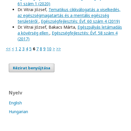
61 szám 1 (2020)
Dr. Vitrai József,
Tematikus cikkválogatás a viselkedés,
az egészségmagatartás és a mentális egészség
területéről
,
Egészségfejlesztés: Évf. 60 szám 4 (2019)
Dr. Vitrai József, Bakacs Márta,
Egészpályás letámadás
a kövérség ellen
,
Egészségfejlesztés: Évf. 58 szám 4
(2017)
<<
<
1
2
3
4
5
6
7
8
9
10
>
>>
Kézirat benyújtása
Nyelv
English
Hungarian