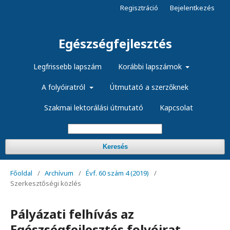
Regisztráció
Bejelentkezés
Egészségfejlesztés
Legfrissebb lapszám
Korábbi lapszámok
A folyóiratról
Útmutató a szerzőknek
Szakmai lektorálási útmutató
Kapcsolat
Keresés
Főoldal
/
Archívum
/
Évf. 60 szám 4 (2019)
/
Szerkesztőségi közlés
Pályázati felhívás az
Egészségfejlesztés folyóirat