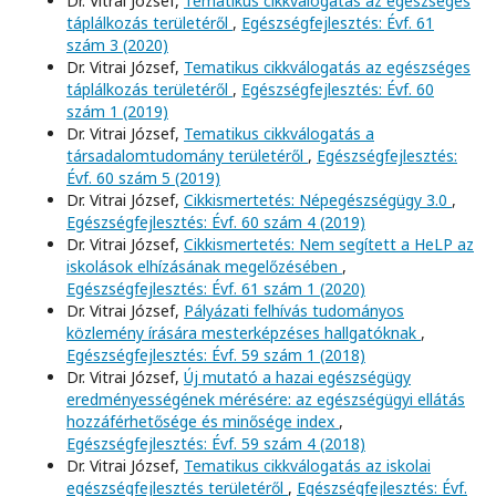
Dr. Vitrai József,
Tematikus cikkválogatás az egészséges
táplálkozás területéről
,
Egészségfejlesztés: Évf. 61
szám 3 (2020)
Dr. Vitrai József,
Tematikus cikkválogatás az egészséges
táplálkozás területéről
,
Egészségfejlesztés: Évf. 60
szám 1 (2019)
Dr. Vitrai József,
Tematikus cikkválogatás a
társadalomtudomány területéről
,
Egészségfejlesztés:
Évf. 60 szám 5 (2019)
Dr. Vitrai József,
Cikkismertetés: Népegészségügy 3.0
,
Egészségfejlesztés: Évf. 60 szám 4 (2019)
Dr. Vitrai József,
Cikkismertetés: Nem segített a HeLP az
iskolások elhízásának megelőzésében
,
Egészségfejlesztés: Évf. 61 szám 1 (2020)
Dr. Vitrai József,
Pályázati felhívás tudományos
közlemény írására mesterképzéses hallgatóknak
,
Egészségfejlesztés: Évf. 59 szám 1 (2018)
Dr. Vitrai József,
Új mutató a hazai egészségügy
eredményességének mérésére: az egészségügyi ellátás
hozzáférhetősége és minősége index
,
Egészségfejlesztés: Évf. 59 szám 4 (2018)
Dr. Vitrai József,
Tematikus cikkválogatás az iskolai
egészségfejlesztés területéről
,
Egészségfejlesztés: Évf.