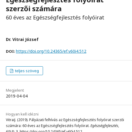
szerzői számára
60 éves az Egészségfejlesztés folyóirat
Dr. Vitrai József
https://doi.org/10.24365/ef.v60i4.512
DOI:
teljes szöveg
Megjelent
2019-04-04
Hogyan kell idézni
VitraiJ. (2019). Pályázati felhívás az Egészségfejlesztés folyóirat szerzői
számára: 60 éves az Egészségfejlesztés folyóirat.
Egészségfejlesztés
,
60
(4), 3. https://doi.org/10.24365/ef.v60i4.512