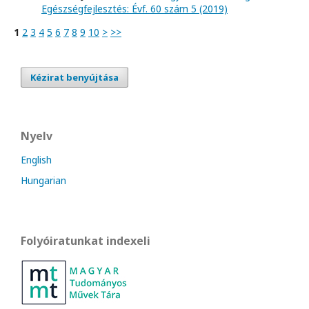
Egészségfejlesztés: Évf. 60 szám 5 (2019)
1
2
3
4
5
6
7
8
9
10
>
>>
Kézirat benyújtása
Nyelv
English
Hungarian
Folyóiratunkat indexeli