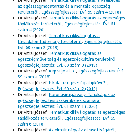
Dr. Vitrai József,
Tematikus cikkválogatás a viselkedés,
az egészségmagatartás és a mentális egészség
területéről
,
Egészségfejlesztés: Évf. 59 szám 4 (2018)
Dr. Vitrai József,
Tematikus cikkválogatás az egészséges
táplálkozás területéről
,
Egészségfejlesztés: Évf. 61
szám 4 (2020)
Dr. Vitrai József,
Tematikus cikkválogatás a
társadalomtudomány területéről
,
Egészségfejlesztés:
Évf. 60 szám 2 (2019)
Dr. Vitrai József,
Tematikus cikkválogatás az
egészségműveltség és egészségkultúra területéről
,
Egészségfejlesztés: Évf. 60 szám 3 (2019)
Dr. Vitrai József,
Képzelje el! 3.
,
Egészségfejlesztés: Évf.
59 szám 4 (2018)
Dr. Vitrai József,
Iskola az egészség alapköve?
,
Egészségfejlesztés: Évf. 60 szám 2 (2019)
Dr. Vitrai József,
Koronavírusjárvány: Tanulságok az
egészségfejlesztési szakemberek számára
,
Egészségfejlesztés: Évf. 61 szám 1 (2020)
Dr. Vitrai József,
Tematikus cikkválogatás az egészséges
táplálkozás területéről
,
Egészségfejlesztés: Évf. 59
szám 6 (2018)
Dr. Vitrai József,
Az elmúlt négy év olvasottságáról
,