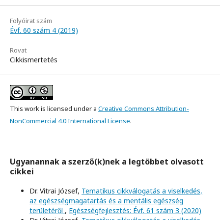
Folyóirat szám
Évf. 60 szám 4 (2019)
Rovat
Cikkismertetés
This work is licensed under a
Creative Commons Attribution-
NonCommercial 4.0 International License
.
Ugyanannak a szerző(k)nek a legtöbbet olvasott
cikkei
Dr. Vitrai József,
Tematikus cikkválogatás a viselkedés,
az egészségmagatartás és a mentális egészség
területéről
,
Egészségfejlesztés: Évf. 61 szám 3 (2020)