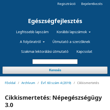
Regisztráció
Bejelentkezés
Egészségfejlesztés
Legfrissebb lapszám
Korábbi lapszámok
A folyóiratról
Útmutató a szerzőknek
Szakmai lektorálási útmutató
Kapcsolat
Keresés
Főoldal
/
Archívum
/
Évf. 60 szám 4 (2019)
/
Cikkismertetés
Cikkismertetés: Népegészségügy
3.0