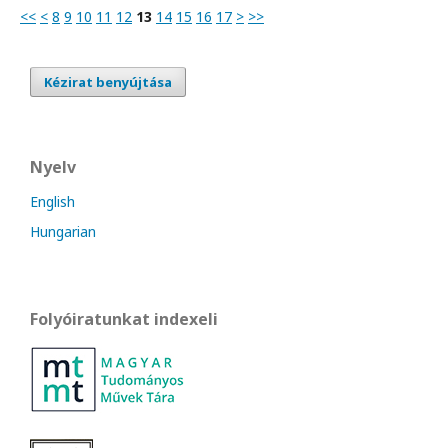
<<
<
8
9
10
11
12
13
14
15
16
17
>
>>
Kézirat benyújtása
Nyelv
English
Hungarian
Folyóiratunkat indexeli