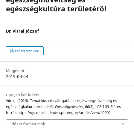
egészségkultúra területéről
Dr. Vitrai József
teljes szöveg
Megjelent
2019-04-04
Hogyan kell idézni
VitraiJ. (2019). Tematikus cikkválogatás az egészségműveltség és
egészségkultúra területéről.
Egészségfejlesztés
,
60
(3), 108-109. Elérés
forrás https://ojs.mtak.hu/index.php/egfejl/article/view/10902
Idézet formátumok