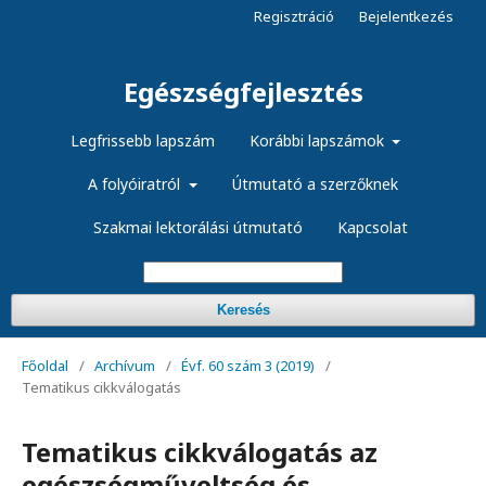
Regisztráció
Bejelentkezés
Egészségfejlesztés
Legfrissebb lapszám
Korábbi lapszámok
A folyóiratról
Útmutató a szerzőknek
Szakmai lektorálási útmutató
Kapcsolat
Keresés
Főoldal
/
Archívum
/
Évf. 60 szám 3 (2019)
/
Tematikus cikkválogatás
Tematikus cikkválogatás az
egészségműveltség és