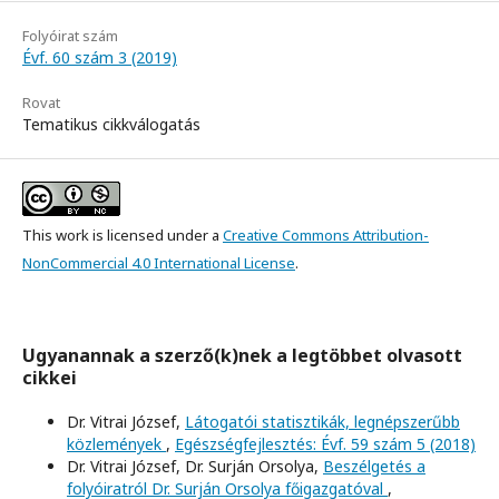
Folyóirat szám
Évf. 60 szám 3 (2019)
Rovat
Tematikus cikkválogatás
This work is licensed under a
Creative Commons Attribution-
NonCommercial 4.0 International License
.
Ugyanannak a szerző(k)nek a legtöbbet olvasott
cikkei
Dr. Vitrai József,
Látogatói statisztikák, legnépszerűbb
közlemények
,
Egészségfejlesztés: Évf. 59 szám 5 (2018)
Dr. Vitrai József, Dr. Surján Orsolya,
Beszélgetés a
folyóiratról Dr. Surján Orsolya főigazgatóval
,